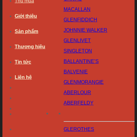
Thu mua
MACALLAN
Giới thiệu
GLENFIDDICH
JOHNNIE WALKER
Sản phẩm
GLENLIVET
Thương hiệu
SINGLETON
BALLANTINE’S
Tin tức
BALVENIE
Liên hệ
GLENMORANGIE
ABERLOUR
ABERFELDY
GLEROTHES