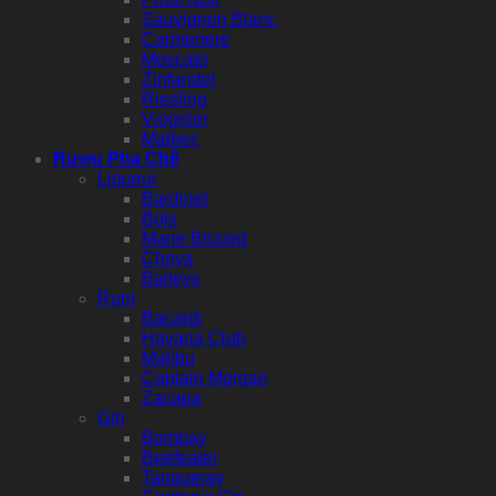
Sauvignon Blanc
Carmenere
Moscato
Zinfandel
Riesling
Viognier
Malbec
Rượu Pha Chế
Liqueur
Bardinet
Bols
Marie Brizard
Choya
Baileys
Rum
Bacardi
Havana Club
Malibu
Captain Morgan
Zacapa
Gin
Bombay
Beefeater
Tanqueray