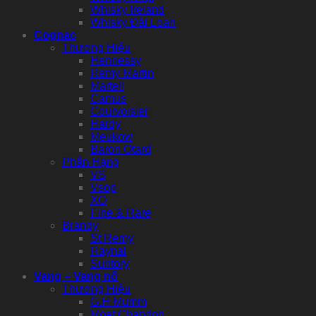
Whisky Ireland
Whisky Đài Loan
Cognac
Thương Hiệu
Hennessy
Remy Martin
Martell
Camus
Courvoisier
Hardy
Meukow
Baron Otard
Phân Hạng
VS
Vsop
XO
Fine & Rare
Brandy
St Remy
Raynal
Suntory
Vang – Vang nổ
Thương Hiệu
G.H Mumm
Moet Chandon