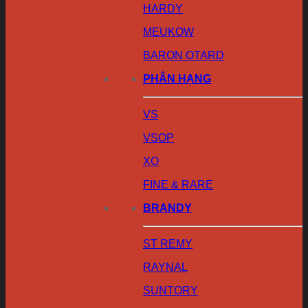
HARDY
MEUKOW
BARON OTARD
PHÂN HẠNG
VS
VSOP
XO
FINE & RARE
BRANDY
ST REMY
RAYNAL
SUNTORY