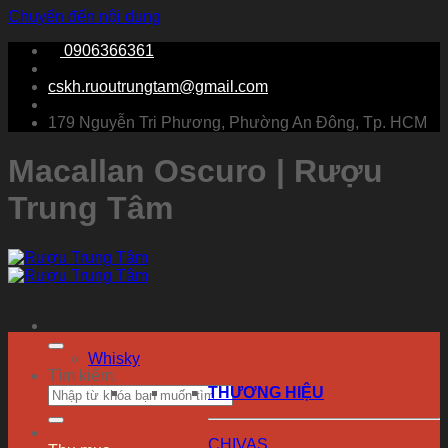
Chuyển đến nội dung
0906366361
cskh.ruoutrungtam@gmail.com
179 Nguyễn Tri Phương, Phường An Đông, Tp. HCM
Macallan Oscuro | Rượu
Trung Tâm
Whisky
Tìm kiếm:
THƯƠNG HIỆU
CHIVAS