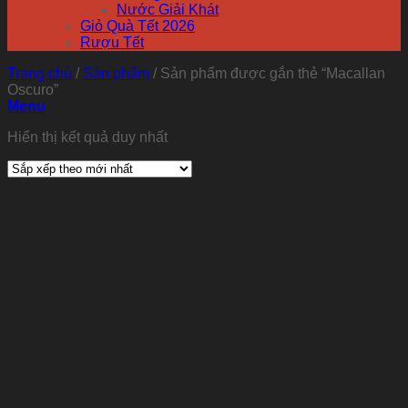
Nước Giải Khát
Giỏ Quà Tết 2026
Rượu Tết
Trang chủ
/
Sản phẩm
/
Sản phẩm được gắn thẻ “Macallan
Oscuro”
Menu
Hiển thị kết quả duy nhất