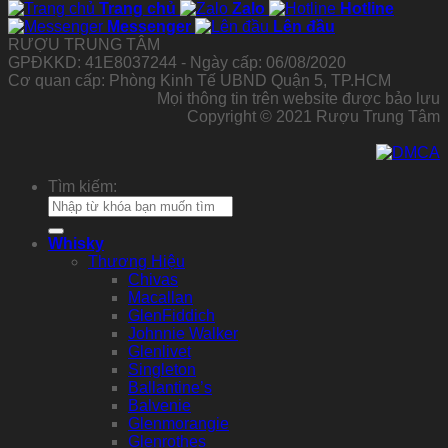
Trang chủ
Zalo
Hotline
Messenger
Lên đầu
RƯỢU TRUNG TÂM
GPĐKKD: 41E8037244 - Ngày cấp: 06/08/2020
Cơ quan cấp: Phòng Kinh Tế UBND Quận 5, TP.HCM
Mọi thông tin trên website được bảo lưu
Copyright © 2021 Rượu Trung Tâm
Tìm kiếm:
Whisky
Thương Hiệu
Chivas
Macallan
GlenFiddich
Johnnie Walker
Glenlivet
Singleton
Ballantine’s
Balvenie
Glenmorangie
Glenrothes