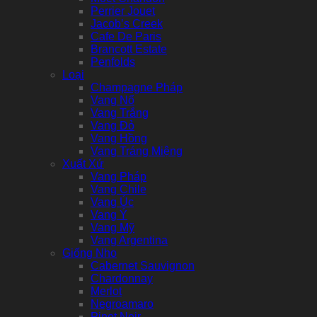
Perrier Jouet
Jacob’s Creek
Cafe De Paris
Brancott Estate
Penfolds
Loại
Champagne Pháp
Vang Nổ
Vang Trắng
Vang Đỏ
Vang Hồng
Vang Tráng Miệng
Xuất Xứ
Vang Pháp
Vang Chile
Vang Úc
Vang Ý
Vang Mỹ
Vang Argentina
Giống Nho
Cabernet Sauvignon
Chardonnay
Merlot
Negroamaro
Pinot Noir