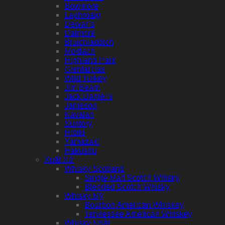
Bowmore
Laphroaig
Dewar’s
Dalmore
Bruichladdich
Mortlach
Highland Park
Glenfarclas
Wild Turkey
Jim Beam
Jack Daniel’s
Jameson
Kavalan
Suntory
Hibiki
Yamazaki
Hakushu
Xuất Xứ
Whisky Scotland
Single Malt Scotch Whisky
Blended Scotch Whisky
Whisky Mỹ
Bourbon American Whiskey
Tennessee American Whiskey
Whisky Nhật