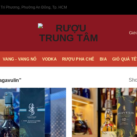
 Tri Phương, Phường An Đông, Tp. HCM
Giới
VANG - VANG NỔ
VODKA
RƯỢU PHA CHẾ
BIA
GIỎ QUÀ TẾ
Sho
agavulin”
Thêm
vào
Yêu
thích