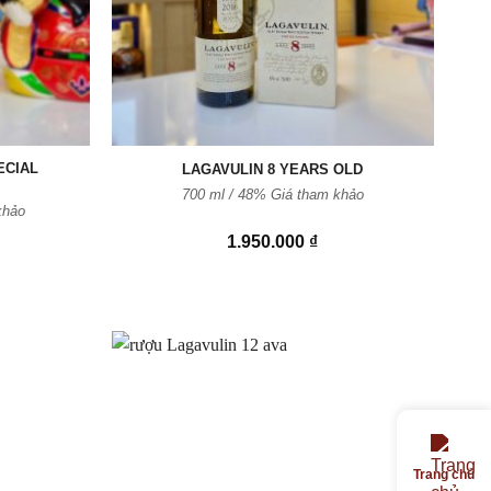
ECIAL
LAGAVULIN 8 YEARS OLD
700 ml / 48% Giá tham khảo
khảo
1.950.000
₫
Thêm
Thêm
vào
vào
Yêu
Yêu
Trang chủ
thích
thích