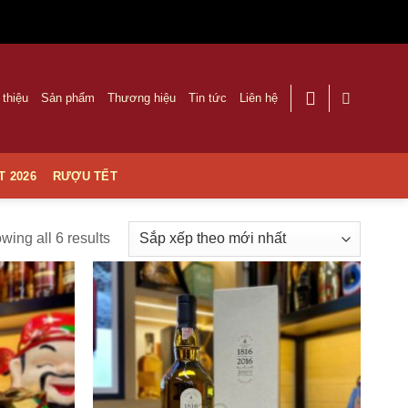
 thiệu
Sản phẩm
Thương hiệu
Tin tức
Liên hệ
T 2026
RƯỢU TẾT
wing all 6 results
Thêm
Thêm
vào
vào
Yêu
Yêu
thích
thích