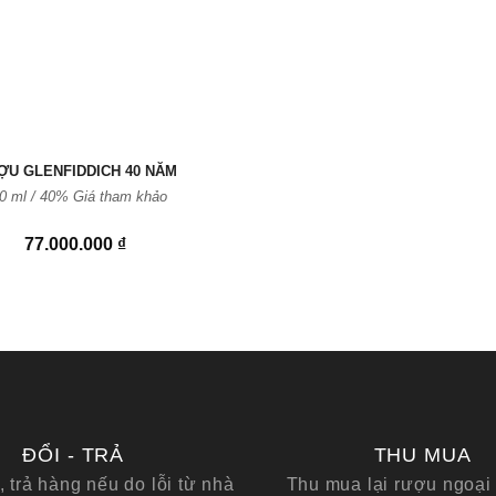
ỢU GLENFIDDICH 40 NĂM
0 ml / 40%
Giá tham khảo
77.000.000
₫
ĐỔI - TRẢ
THU MUA
, trả hàng nếu do lỗi từ nhà
Thu mua lại rượu ngoại 