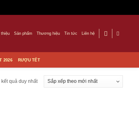
 thiệu
Sản phẩm
Thương hiệu
Tin tức
Liên hệ
T 2026
RƯỢU TẾT
ị kết quả duy nhất