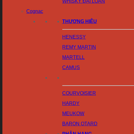
WHISKY ĐÀI LOAN
Cognac
THƯƠNG HIỆU
HENESSY
REMY MARTIN
MARTELL
CAMUS
COURVOISIER
HARDY
MEUKOW
BARON OTARD
PHÂN HẠNG