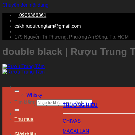
Chuyển đến nội dung
0906366361
cskh.ruoutrungtam@gmail.com
179 Nguyễn Tri Phương, Phường An Đông, Tp. HCM
double black | Rượu Trung 
Whisky
Tìm kiếm:
THƯƠNG HIỆU
Thu mua
CHIVAS
MACALLAN
Giới thiệu