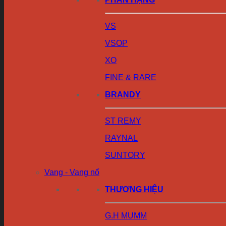
VS
VSOP
XO
FINE & RARE
BRANDY
ST REMY
RAYNAL
SUNTORY
Vang - Vang nổ
THƯƠNG HIỆU
G.H MUMM