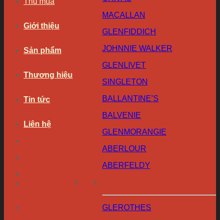
Thu mua
MACALLAN
Giới thiệu
GLENFIDDICH
JOHNNIE WALKER
Sản phẩm
GLENLIVET
Thương hiệu
SINGLETON
BALLANTINE’S
Tin tức
BALVENIE
Liên hệ
GLENMORANGIE
ABERLOUR
ABERFELDY
GLEROTHES