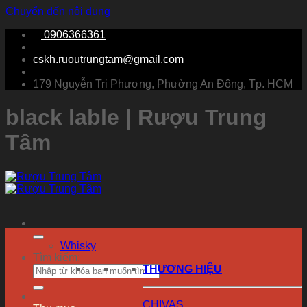
Chuyển đến nội dung
0906366361
cskh.ruoutrungtam@gmail.com
179 Nguyễn Tri Phương, Phường An Đông, Tp. HCM
black lable | Rượu Trung
Tâm
Whisky
Tìm kiếm:
THƯƠNG HIỆU
CHIVAS