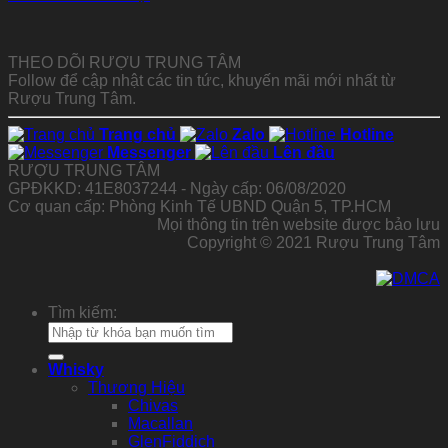
THEO DÕI RƯỢU TRUNG TÂM
Follow để cập nhật các tin tức, khuyến mãi mới nhất từ
Rượu Trung Tâm.
Trang chủ
Zalo
Hotline
Messenger
Lên đầu
RƯỢU TRUNG TÂM
GPĐKKD: 41E8037244 - Ngày cấp: 06/08/2020
Cơ quan cấp: Phòng Kinh Tế UBND Quận 5, TP.HCM
Mọi thông tin trên website được bảo lưu
Copyright © 2021 Rượu Trung Tâm
Tìm kiếm:
Whisky
Thương Hiệu
Chivas
Macallan
GlenFiddich