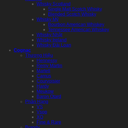
Whisky Scotland
Single Malt Scotch Whisky
Blended Scotch Whisky
Whisky Mỹ
Bourbon American Whiskey
Tennessee American Whiskey
Whisky Nhật
Whisky Ireland
Whisky Đài Loan
Cognac
Thương Hiệu
Hennessy
Remy Martin
Martell
Camus
Courvoisier
Hardy
Meukow
Baron Otard
Phân Hạng
VS
Vsop
XO
Fine & Rare
Brandy