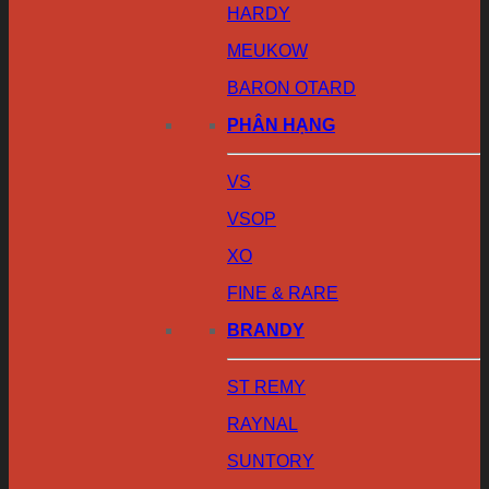
HARDY
MEUKOW
BARON OTARD
PHÂN HẠNG
VS
VSOP
XO
FINE & RARE
BRANDY
ST REMY
RAYNAL
SUNTORY