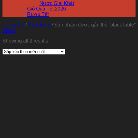
Nước Giải Khát
Giỏ Quà Tết 2026
Rượu Tết
Trang chủ
/
Sản phẩm
/
Sản phẩm được gắn thẻ “black lable”
Menu
Showing all 2 results