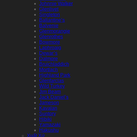
Johnnie Walker
Glenlivet
Singleton
Ballantine’s
Balvenie
Glenmorangie
Glenrothes
Bowmore
Laphroaig
Dewar’s
Dalmore
Bruichladdich
Mortlach
Highland Park
Glenfarclas
Wild Turkey
Jim Beam
Jack Daniel’s
Jameson
Kavalan
Suntory
Hibiki
Yamazaki
Hakushu
Xuất Xứ