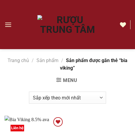
Chuyển
đến
nội
dung
bia
viking
|
Rượu
Trang chủ
/
Sản phẩm
/
Sản phẩm được gắn thẻ “bia
Trung
viking”
Tâm
MENU
Liên hệ