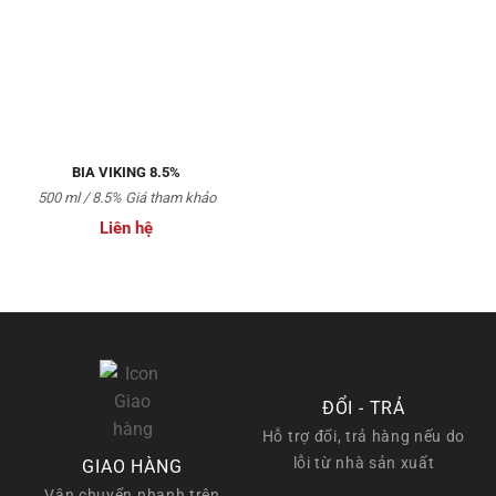
Thêm
vào
Yêu
thích
BIA VIKING 8.5%
500 ml / 8.5% Giá tham khảo
Liên hệ
ĐỔI - TRẢ
Hỗ trợ đổi, trả hàng nếu do
lỗi từ nhà sản xuất
GIAO HÀNG
Vận chuyển nhanh trên