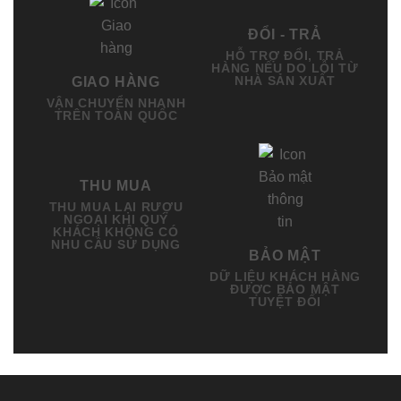
ĐỔI - TRẢ
HỖ TRỢ ĐỔI, TRẢ
HÀNG NẾU DO LỖI TỪ
NHÀ SẢN XUẤT
GIAO HÀNG
VẬN CHUYỂN NHANH
TRÊN TOÀN QUỐC
THU MUA
THU MUA LẠI RƯỢU
NGOẠI KHI QUÝ
KHÁCH KHÔNG CÓ
NHU CẦU SỬ DỤNG
BẢO MẬT
DỮ LIỆU KHÁCH HÀNG
ĐƯỢC BẢO MẬT
TUYỆT ĐỐI