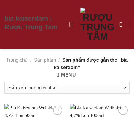
Chuyển
đến
bia kaiserdom |
nội
Rượu Trung Tâm
dung
Trang chủ
/
Sản phẩm
/
Sản phẩm được gắn thẻ “bia
kaiserdom”
MENU
Thêm
Thêm
vào
vào