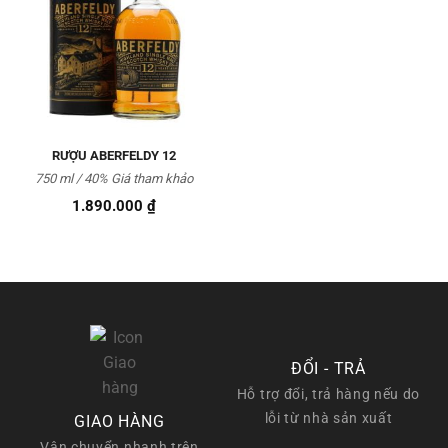
Thêm
vào
Yêu
thích
RƯỢU ABERFELDY 12
750 ml / 40% Giá tham khảo
1.890.000
₫
ĐỔI - TRẢ
Hỗ trợ đổi, trả hàng nếu do
lỗi từ nhà sản xuất
GIAO HÀNG
Vận chuyển nhanh trên