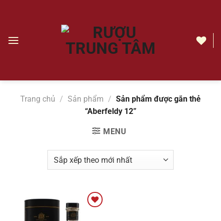
Chuyển
đến
nội
dung
Aberfeldy
12
|
Rượu
Trang chủ
/
Sản phẩm
/
Sản phẩm được gắn thẻ
Trung
“Aberfeldy 12”
Tâm
MENU