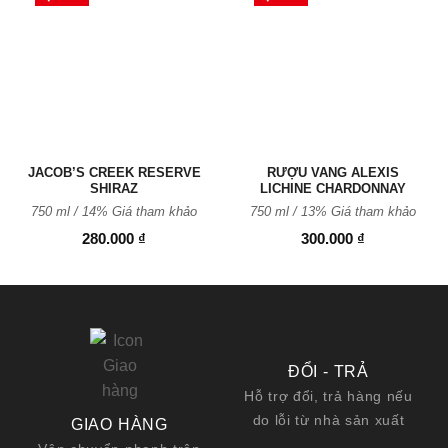
Thêm
Thêm
vào
vào
Yêu
Yêu
thích
thích
JACOB’S CREEK RESERVE
RƯỢU VANG ALEXIS
SHIRAZ
LICHINE CHARDONNAY
750 ml / 14% Giá tham khảo
750 ml / 13% Giá tham khảo
280.000
₫
300.000
₫
ĐỔI - TRẢ
Hỗ trợ đổi, trả hàng nếu
do lỗi từ nhà sản xuất
GIAO HÀNG