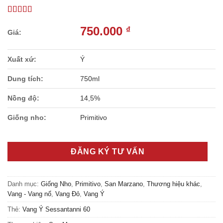
750.000
₫
Xuất xứ:
Ý
Dung tích:
750ml
Nồng độ:
14,5%
Giống nho:
Primitivo
ĐĂNG KÝ TƯ VẤN
Danh mục:
Giống Nho
,
Primitivo
,
San Marzano
,
Thương hiệu khác
,
Vang - Vang nổ
,
Vang Đỏ
,
Vang Ý
Thẻ:
Vang Ý Sessantanni 60