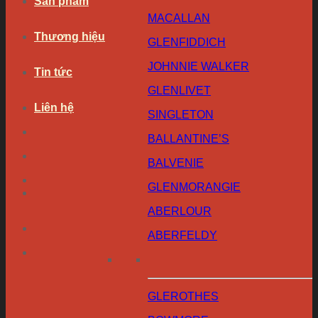
Sản phẩm
MACALLAN
Thương hiệu
GLENFIDDICH
JOHNNIE WALKER
Tin tức
GLENLIVET
Liên hệ
SINGLETON
BALLANTINE’S
BALVENIE
GLENMORANGIE
ABERLOUR
ABERFELDY
GLEROTHES