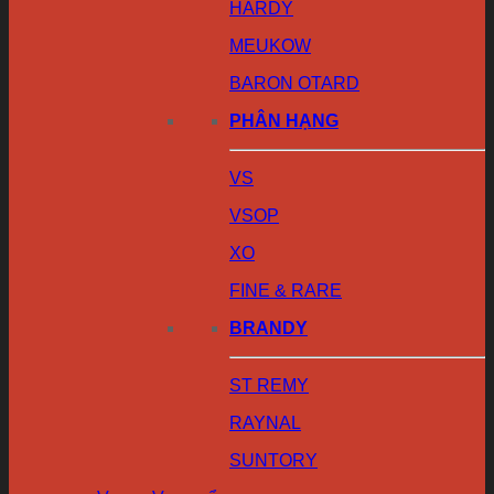
HARDY
MEUKOW
BARON OTARD
PHÂN HẠNG
VS
VSOP
XO
FINE & RARE
BRANDY
ST REMY
RAYNAL
SUNTORY