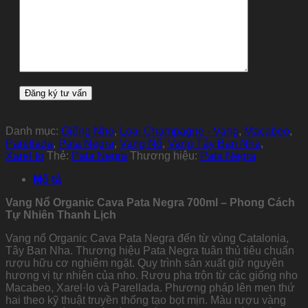
Danh mục:
Giống Nho
,
Loại Champagne - Vang
,
Macabeo
,
Parellada
,
Pata Negra
,
Vang Nổ
,
Vang Tây Ban Nha
,
Xarel·lo
Thẻ:
Pata Negra
Thương hiệu:
Pata Negra
Mô tả
Vang Nổ Organic Cava Pata Negra 700ml – Phong Cách
Tự Nhiên Thanh Lịch
Vang nổ Organic Cava Pata Negra đến từ vùng Catalonia,
Tây Ban Nha. Thương hiệu Pata Negra tuân thủ tiêu chuẩn
rượu hữu cơ nghiêm ngặt. Quy trình sản xuất giữ nguyên
hương vị tự nhiên của nho. Rượu pha trộn từ các giống nho
Macabeo, Xarel·lo và Parellada. Phương pháp lên men thứ
hai theo kỹ thuật truyền thống tạo bọt mịn. Màu rượu vàng