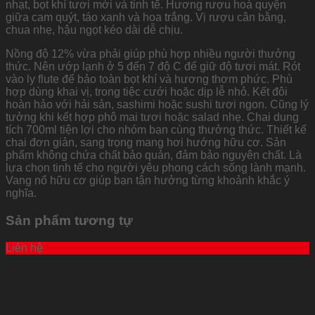
nhạt, bọt khí tươi mới và tinh tế. Hương rượu hoà quyện
giữa cam quýt, táo xanh và hoa trắng. Vị rượu cân bằng,
chua nhẹ, hậu ngọt kéo dài dễ chịu.
Nồng độ 12% vừa phải giúp phù hợp nhiều người thưởng
thức. Nên ướp lạnh ở 5 đến 7 độ C để giữ độ tươi mát. Rót
vào ly flute để bảo toàn bọt khí và hương thơm phức. Phù
hợp dùng khai vị, trong tiệc cưới hoặc dịp lễ nhỏ. Kết đôi
hoàn hảo với hải sản, sashimi hoặc sushi tươi ngon. Cũng lý
tưởng khi kết hợp phô mai tươi hoặc salad nhẹ. Chai dung
tích 700ml tiện lợi cho nhóm bạn cùng thưởng thức. Thiết kế
chai đơn giản, sang trọng mang hơi hướng hữu cơ. Sản
phẩm không chứa chất bảo quản, đảm bảo nguyên chất. Là
lựa chọn tinh tế cho người yêu phong cách sống lành mạnh.
Vang nổ hữu cơ giúp bạn tận hưởng từng khoảnh khắc ý
nghĩa.
Sản phẩm tương tự
Liên hệ