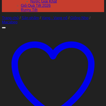
Nước Giải Khát
Giỏ Quà Tết 2026
Rượu Tết
Trang chủ
/
Sản phẩm
/
Vang - Vang nổ
/
Giống Nho
/
Macabeo