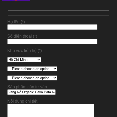
Họ tên (*)
Số điện thoại (*)
Khu vực liên hệ (*)
Sản phẩm cần tư vấn
Nội dung chi tiết