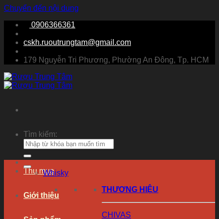
Chuyển đến nội dung
0906366361
cskh.ruoutrungtam@gmail.com
179 Nguyễn Tri Phương, Phường An Đông, Tp. HCM
Tìm kiếm:
Thu mua
Whisky
THƯƠNG HIỆU
Giới thiệu
CHIVAS