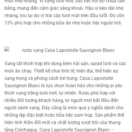
mộc nhẹ nhàng. Vị vang tươi mới, sắc nét với độ chua cân
bằng, mang đến cảm giác sảng khoái. Hậu vị kéo dài nhẹ
nhàng, lưu lại dư vị trái cây tươi mát trên đầu lưỡi. Độ cồn
13% phù hợp cho những bữa ăn nhẹ hoặc tiệc ngoài trời.
Vang rất thích hợp khi dùng kèm hải sản, salad tươi và các
món ăn chay. Thiết kế chai tinh tế, hiện đại, thể hiện sự
sang trọng và phong cách trẻ trung. Casa Lapostolle
Sauvignon Blanc là lựa chọn hoàn hảo cho những ai yêu
thích vang trắng tươi mới, tự nhiên. Rượu phù hợp với
nhiều đối tượng khách hàng, từ người mới bắt đầu đến
người sành vang. Đây cũng là món quà ý nghĩa dành cho
những dịp đặc biệt hoặc bữa tiệc sum họp. Sản phẩm thể
hiện tinh thần đổi mới và chất lượng vượt trội của thung
lũng Colchagua. Casa Lapostolle Sauvignon Blanc –