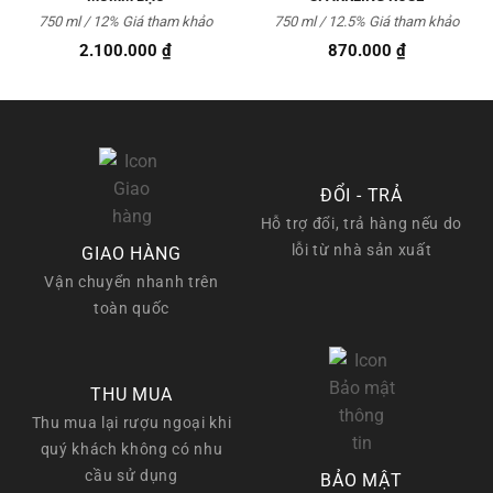
750 ml / 12%
Giá tham khảo
750 ml / 12.5% Giá tham khảo
2.100.000
₫
870.000
₫
ĐỔI - TRẢ
Hỗ trợ đổi, trả hàng nếu do
lỗi từ nhà sản xuất
GIAO HÀNG
Vận chuyển nhanh trên
toàn quốc
THU MUA
Thu mua lại rượu ngoại khi
quý khách không có nhu
cầu sử dụng
BẢO MẬT