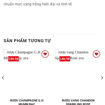
chuẩn mực vang trắng hiện đại và tinh tế.
SẢN PHẨM TƯƠNG TỰ
Liên hệ
Liên hệ
Thêm
Thêm
vào
vào
Yêu
Yêu
thích
thích
RƯỢU CHAMPAGNE G.H
RƯỢU VANG CHANDON
MUMM BẠC
SPARKLING ROSE