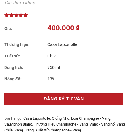
Giá tham khảo
400.000
₫
Thương hiệu:
Casa Lapostolle
Xuất xứ:
Chile
Dung tích:
750 ml
Nồng độ:
13%
ĐĂNG KÝ TƯ VẤN
Danh mục:
Casa Lapostolle
,
Giống Nho
,
Loại Champagne - Vang
,
Sauvignon Blanc
,
Thương Hiệu Champagne - Vang
,
Vang - Vang nổ
,
Vang
Chile
,
Vang Trắng
,
Xuất Xứ Champagne - Vang