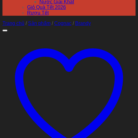
Nước Giải Khát
Giỏ Quà Tết 2026
Rượu Tết
Trang chủ
/
Sản phẩm
/
Cognac
/
Brandy