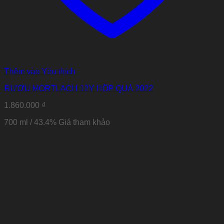
Thêm vào Yêu thích
RƯỢU MORTLACH 12Y HỘP QUÀ 2022
1.860.000
₫
700 ml / 43.4% Giá tham khảo