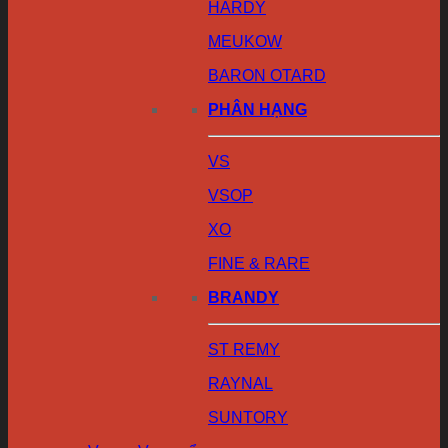
HARDY
MEUKOW
BARON OTARD
PHÂN HẠNG
VS
VSOP
XO
FINE & RARE
BRANDY
ST REMY
RAYNAL
SUNTORY