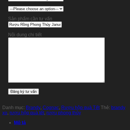
Sản phẩm cần tư vấn
Nội dung chi tiết
Danh mục:
Brandy
,
Cognac
,
Rượu hộp quà Tết
Thẻ:
brandy
xo
,
rượu hộp quà tết
,
rượu phong thủy
Mô tả