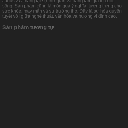
Janus XO mang lại sự thư giãn và nâng tầm giá trị cuộc
sống. Sản phẩm cũng là món quà ý nghĩa, tượng trưng cho
sức khỏe, may mắn và sự trường thọ. Đây là sự hòa quyện
tuyệt vời giữa nghệ thuật, văn hóa và hương vị đỉnh cao.
Sản phẩm tương tự