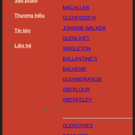
Sản phẩm
MACALLAN
Thương hiệu
GLENFIDDICH
JOHNNIE WALKER
Tin tức
GLENLIVET
Liên hệ
SINGLETON
BALLANTINE’S
BALVENIE
GLENMORANGIE
ABERLOUR
ABERFELDY
GLEROTHES