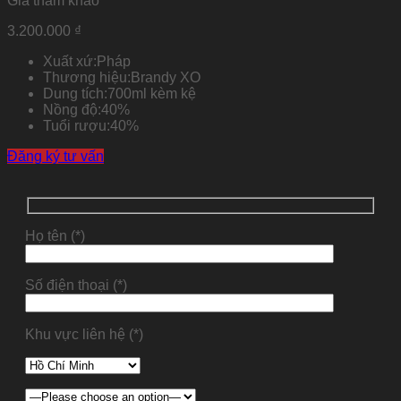
Giá tham khảo
3.200.000
₫
Xuất xứ:
Pháp
Thương hiệu:
Brandy XO
Dung tích:
700ml kèm kệ
Nồng độ:
40%
Tuổi rượu:
40%
Đăng ký tư vấn
Họ tên (*)
Số điện thoại (*)
Khu vực liên hệ (*)