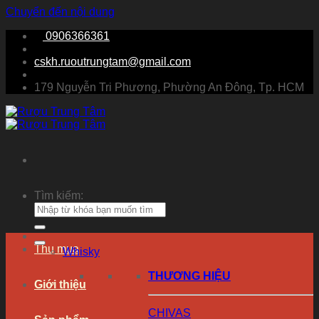
Chuyển đến nội dung
0906366361
cskh.ruoutrungtam@gmail.com
179 Nguyễn Tri Phương, Phường An Đông, Tp. HCM
Tìm kiếm:
Thu mua
Whisky
THƯƠNG HIỆU
Giới thiệu
CHIVAS