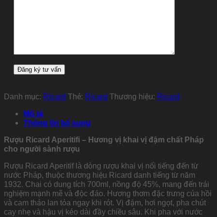
Danh mục:
Ricard
Thẻ:
Ricard
Thương hiệu:
Ricard
Mô tả
Thông tin bổ sung
Rượu Ricard Aperitifi – Hương vị khai vị đậm chất Pháp
cho người sành rượu
Rượu Ricard Aperitif là dòng rượu khai vị nổi tiếng đến từ
nước Pháp, thuộc thương hiệu Ricard danh tiếng từ năm
1932. Chai có dung tích 700ml, nồng độ 45%, mang đến trải
nghiệm mạnh mẽ và độc đáo. Hương thơm đặc trưng của hồi
và cam thảo lan tỏa ngay khi rót. Vị đậm, hơi ngọt, pha chút
cay nhẹ và hậu vị kéo dài đầy chiều sâu. Khi pha với nước