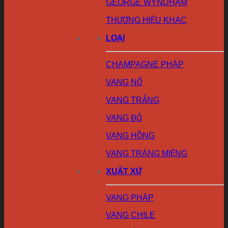
GEORGE WYNDHAM
THƯƠNG HIỆU KHÁC
LOẠI
CHAMPAGNE PHÁP
VANG NỔ
VANG TRẮNG
VANG ĐỎ
VANG HỒNG
VANG TRÁNG MIỆNG
XUẤT XỨ
VANG PHÁP
VANG CHILE