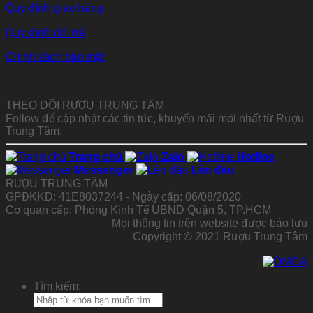
Quy định giao hàng
Quy định đổi trả
Chính sách bảo mật
THEO DÕI RƯỢU TRUNG TÂM
Follow để cập nhật các tin tức, khuyến mãi mới nhất từ Rượu
Trung Tâm.
Trang chủ
Zalo
Hotline
Messenger
Lên đầu
RƯỢU TRUNG TÂM
GPĐKKD: 41E8037244 - Ngày cấp: 06/08/2020
Cơ quan cấp: Phòng Kinh Tế UBND Quận 5, TP.HCM
Mọi thông tin trên website được bảo lưu
Copyright © 2021 Rượu Trung Tâm
Tìm kiếm: