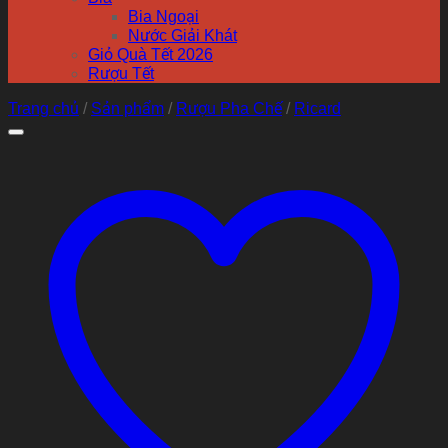
Bia Ngoại
Nước Giải Khát
Giỏ Quà Tết 2026
Rượu Tết
Trang chủ
/
Sản phẩm
/
Rượu Pha Chế
/
Ricard