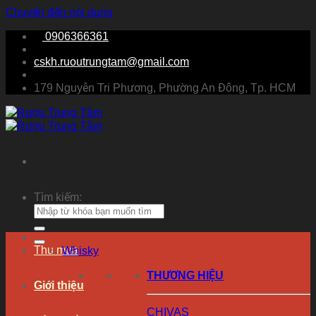
Chuyển đến nội dung
0906366361
cskh.ruoutrungtam@gmail.com
179 Nguyễn Tri Phương, Phường An Đông, Tp. HCM
Tìm kiếm:
Thu mua
Whisky
THƯƠNG HIỆU
Giới thiệu
CHIVAS