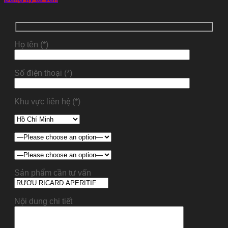
Họ tên (*)
Số điện thoại (*)
Khu vực liên hệ (*)
Sản phẩm cần tư vấn
Nội dung chi tiết