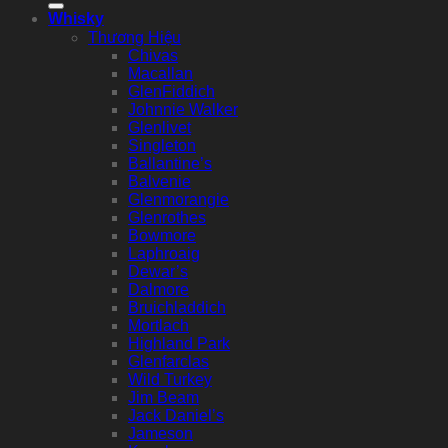
Whisky
Thương Hiệu
Chivas
Macallan
GlenFiddich
Johnnie Walker
Glenlivet
Singleton
Ballantine’s
Balvenie
Glenmorangie
Glenrothes
Bowmore
Laphroaig
Dewar’s
Dalmore
Bruichladdich
Mortlach
Highland Park
Glenfarclas
Wild Turkey
Jim Beam
Jack Daniel’s
Jameson