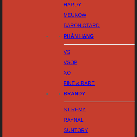
HARDY
MEUKOW
BARON OTARD
PHÂN HẠNG
VS
VSOP
XO
FINE & RARE
BRANDY
ST REMY
RAYNAL
SUNTORY