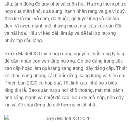
sâu, ánh đồng đỏ quý phái và cuốn hút. Hương thơm phức
hợp của mận khô, quả sung, hạnh nhân rang và gia vị quý.
Xen kẽ là mùi vỏ cam, da thuộc, gỗ tuyết tùng và sôcôla
đen. Vị rượu mạnh mẽ nhưng mượt mà, cấu trúc cân đối
và hài hòa. Hậu vị kéo dài, ấm áp và để lại lớp hương
phức tạp sâu lắng.
Rượu Martell XO thích hợp uống nguyên chất trong ly tulip
để cảm nhận trọn vẹn tầng hương. Có thể dùng trong tiệc
cao cấp hoặc làm quà tặng sang trọng, đầy đẳng cấp. Thiết
kế chai mang phong cách đối xứng, sang trọng và hiện đại.
Phiên bản 2020 có hộp quà Tết tinh xảo, phù hợp biếu
tặng dịp lễ. Bảo quản rượu nơi khô thoáng, mát mẻ, tránh
ánh sáng mạnh và nhiệt độ cao. Sau khi mở nắp, nên đậy
kín và để chai đứng để giữ hương vị tốt nhất.