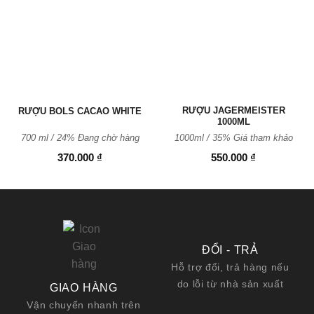
Thêm
Thêm
vào
vào
Yêu
Yêu
thích
thích
RƯỢU JAGERMEISTER
RƯỢU BOLS CACAO WHITE
1000ML
700 ml / 24% Đang chờ hàng
1000ml / 35%
Giá tham khảo
370.000
₫
550.000
₫
ĐỔI - TRẢ
Hỗ trợ đổi, trả hàng nếu
do lỗi từ nhà sản xuất
GIAO HÀNG
Vận chuyển nhanh trên