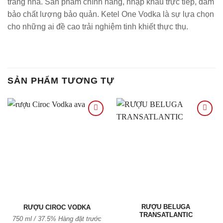
trang nhã. Sản phẩm chính hãng, nhập khẩu trực tiếp, đảm
bảo chất lượng bảo quản. Ketel One Vodka là sự lựa chọn
cho những ai đề cao trải nghiệm tinh khiết thực thụ.
SẢN PHẨM TƯƠNG TỰ
Thêm
Thêm
vào
vào
Yêu
Yêu
thích
thích
RƯỢU BELUGA
RƯỢU CIROC VODKA
TRANSATLANTIC
750 ml / 37.5% Hàng đặt trước