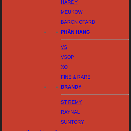
HARDY
MEUKOW
BARON OTARD
PHÂN HẠNG
VS
VSOP
XO
FINE & RARE
BRANDY
ST REMY
RAYNAL
SUNTORY