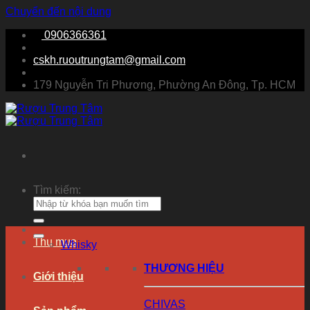
Chuyển đến nội dung
0906366361
cskh.ruoutrungtam@gmail.com
179 Nguyễn Tri Phương, Phường An Đông, Tp. HCM
Tìm kiếm:
Thu mua
Whisky
THƯƠNG HIỆU
Giới thiệu
CHIVAS