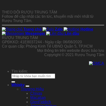
THEO DÕI RƯỢU TRUNG TÂM
Follow để cập nhật các tin tức, khuyến mãi mới nhất từ
Rượu Trung Tâm.
Trang chủ
Zalo
Hotline
Messenger
Lên đầu
RƯỢU TRUNG TÂM
GPĐKKD: 41E8037244 - Ngày cấp: 06/08/2020
Cơ quan cấp: Phòng Kinh Tế UBND Quận 5, TP.HCM
Mọi thông tin trên website được bảo lưu
Copyright © 2021 Rượu Trung Tâm
Tìm kiếm:
Whisky
Thương Hiệu
Chivas
Macallan
GlenFiddich