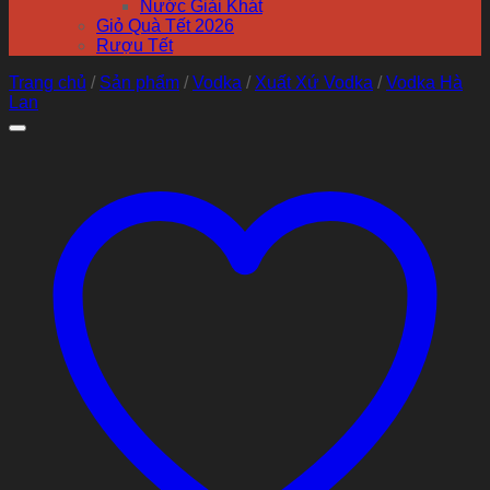
Nước Giải Khát
Giỏ Quà Tết 2026
Rượu Tết
Trang chủ
/
Sản phẩm
/
Vodka
/
Xuất Xứ Vodka
/
Vodka Hà
Lan