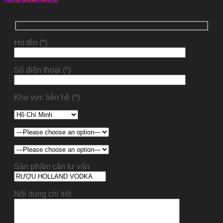
Họ tên (*)
Số điện thoại (*)
Khu vực liên hệ (*)
Sản phẩm cần tư vấn
Nội dung chi tiết