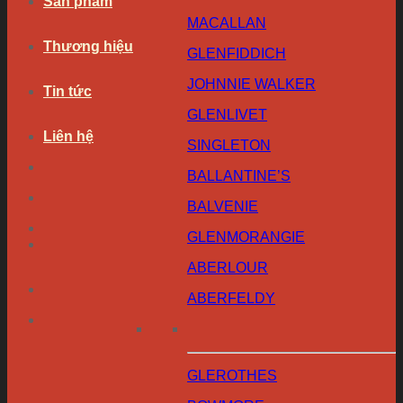
Sản phẩm
MACALLAN
Thương hiệu
GLENFIDDICH
JOHNNIE WALKER
Tin tức
GLENLIVET
Liên hệ
SINGLETON
BALLANTINE’S
BALVENIE
GLENMORANGIE
ABERLOUR
ABERFELDY
GLEROTHES