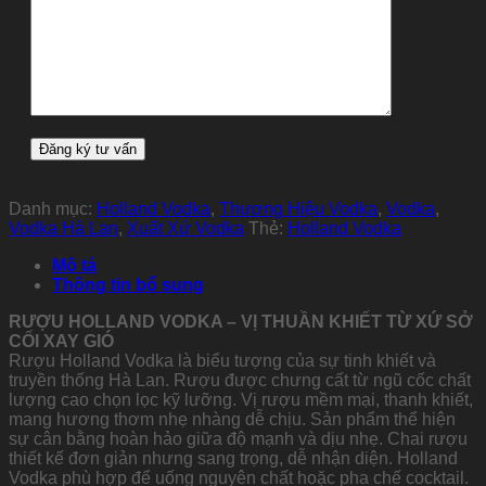
Danh mục:
Holland Vodka
,
Thương Hiệu Vodka
,
Vodka
,
Vodka Hà Lan
,
Xuất Xứ Vodka
Thẻ:
Holland Vodka
Mô tả
Thông tin bổ sung
RƯỢU HOLLAND VODKA – VỊ THUẦN KHIẾT TỪ XỨ SỞ
CỐI XAY GIÓ
Rượu Holland Vodka là biểu tượng của sự tinh khiết và
truyền thống Hà Lan. Rượu được chưng cất từ ngũ cốc chất
lượng cao chọn lọc kỹ lưỡng. Vị rượu mềm mại, thanh khiết,
mang hương thơm nhẹ nhàng dễ chịu. Sản phẩm thể hiện
sự cân bằng hoàn hảo giữa độ mạnh và dịu nhẹ. Chai rượu
thiết kế đơn giản nhưng sang trọng, dễ nhận diện. Holland
Vodka phù hợp để uống nguyên chất hoặc pha chế cocktail.