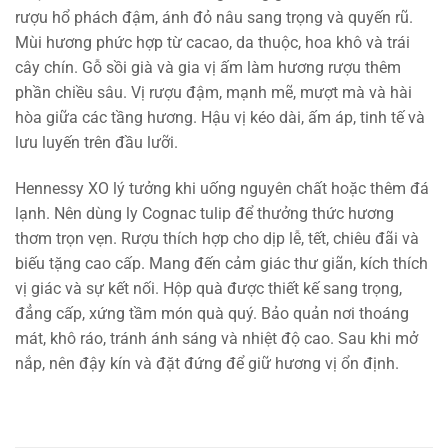
rượu hổ phách đậm, ánh đỏ nâu sang trọng và quyến rũ.
Mùi hương phức hợp từ cacao, da thuộc, hoa khô và trái
cây chín. Gỗ sồi già và gia vị ấm làm hương rượu thêm
phần chiều sâu. Vị rượu đậm, mạnh mẽ, mượt mà và hài
hòa giữa các tầng hương. Hậu vị kéo dài, ấm áp, tinh tế và
lưu luyến trên đầu lưỡi.
Hennessy XO lý tưởng khi uống nguyên chất hoặc thêm đá
lạnh. Nên dùng ly Cognac tulip để thưởng thức hương
thơm trọn vẹn. Rượu thích hợp cho dịp lễ, tết, chiêu đãi và
biếu tặng cao cấp. Mang đến cảm giác thư giãn, kích thích
vị giác và sự kết nối. Hộp quà được thiết kế sang trọng,
đẳng cấp, xứng tầm món quà quý. Bảo quản nơi thoáng
mát, khô ráo, tránh ánh sáng và nhiệt độ cao. Sau khi mở
nắp, nên đậy kín và đặt đứng để giữ hương vị ổn định.