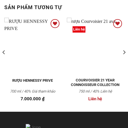
SẢN PHẨM TƯƠNG TỰ
Liên hệ
Thêm
Thêm
vào
vào
Yêu
Yêu
thích
thích
COURVOISIER 21 YEAR
RƯỢU HENNESSY PRIVE
CONNOISSEUR COLLECTION
700 ml / 40% Giá tham khảo
750 ml / 40% Liên hệ
7.000.000
₫
Liên hệ