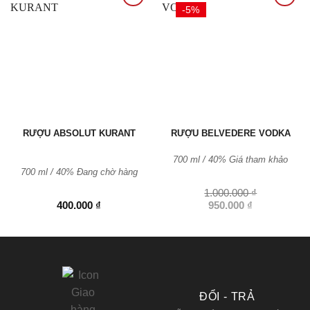
-5%
Thêm
Thêm
vào
vào
Yêu
Yêu
thích
thích
RƯỢU ABSOLUT KURANT
RƯỢU BELVEDERE VODKA
700 ml / 40% Giá tham khảo
700 ml / 40%
Đang chờ hàng
1.000.000
₫
Giá
Giá
400.000
₫
950.000
₫
gốc
hiện
là:
tại
1.000.000 ₫.
là:
950.000 ₫.
ĐỔI - TRẢ