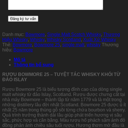
Danh mục:
Bowmore
,
Single Malt Scotch Whisky
,
Thương
Hiệu Whisky
,
Whisky
,
Whisky Scotland
,
Xuất Xứ Whisky
Thẻ:
Bowmore
,
Bowmore 25
,
single malt
,
whisky
Thương
hiệu:
Bowmore
Mô tả
Thông tin bổ sung
RƯỢU BOWMORE 25 – TUYỆT TÁC WHISKY KHÓI TỪ
ĐẢO ISLAY
Rượu Bowmore 25 là biểu tượng đỉnh cao của dòng single
malt whisky từ đảo Islay, Scotland. Rượu được chưng cất tại
nhà máy Bowmore – thành lập từ năm 1779 và là một trong
những distillery lâu đời nhất Scotland. Bowmore 25 được ủ ít
nhất 25 năm trong thùng gỗ sồi từng chứa bourbon và sherry.
Quá trình trưởng thành dài lâu giúp phát triển hương vị sâu
sắc, phức hợp và cân bằng. Màu rượu hổ phách sậm ánh đỏ
đồng phản ánh chiều sâu tuổi rượu. Hương thơm mở đầu là