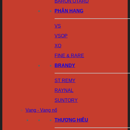
BARON OTARD
PHÂN HẠNG
VS
VSOP
XO
FINE & RARE
BRANDY
ST REMY
RAYNAL
SUNTORY
Vang - Vang nổ
THƯƠNG HIỆU