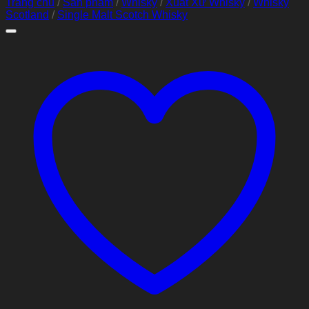
Trang chủ
/
Sản phẩm
/
Whisky
/
Xuất Xứ Whisky
/
Whisky
Scotland
/
Single Malt Scotch Whisky