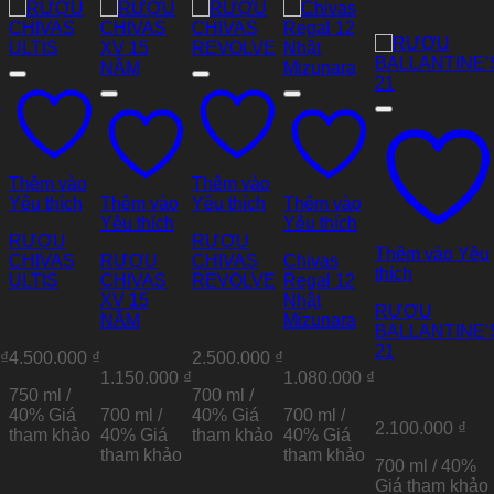
Thêm vào
Thêm vào
Yêu thích
Thêm vào
Yêu thích
Thêm vào
Yêu thích
Yêu thích
RƯỢU
RƯỢU
Thêm vào Yêu
CHIVAS
RƯỢU
CHIVAS
Chivas
thích
ULTIS
CHIVAS
REVOLVE
Regal 12
XV 15
Nhật
RƯỢU
NĂM
Mizunara
BALLANTINE’
21
0
₫
4.500.000
₫
2.500.000
₫
1.150.000
₫
1.080.000
₫
750 ml /
700 ml /
40%
Giá
700 ml /
40%
Giá
700 ml /
2.100.000
₫
tham khảo
40%
Giá
tham khảo
40%
Giá
tham khảo
tham khảo
700 ml / 40%
Giá tham khảo