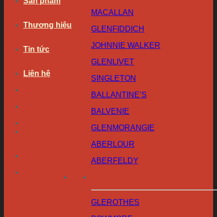
Sản phẩm
MACALLAN
Thương hiệu
GLENFIDDICH
JOHNNIE WALKER
Tin tức
GLENLIVET
Liên hệ
SINGLETON
BALLANTINE’S
BALVENIE
GLENMORANGIE
ABERLOUR
ABERFELDY
GLEROTHES