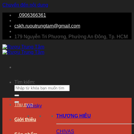
Chuyển đến nội dung
0906366361
cskh.ruoutrungtam@gmail.com
179 Nguyễn Tri Phương, Phường An Đông, Tp. HCM
Tìm kiếm:
Thu mua
Whisky
THƯƠNG HIỆU
Giới thiệu
CHIVAS