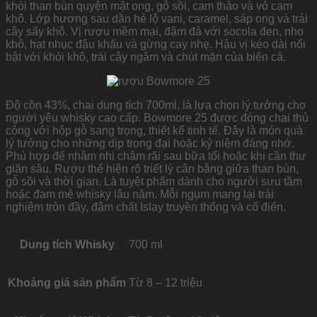
khói than bùn quyện mật ong, gỗ sồi, cam thảo và vỏ cam
khô. Lớp hương sau dần hé lộ vani, caramel, sáp ong và trái
cây sấy khô. Vị rượu mềm mại, đậm đà với socola đen, nho
khô, hạt nhục đậu khấu và gừng cay nhẹ. Hậu vị kéo dài nổi
bật với khói khô, trái cây ngâm và chút mặn của biển cả.
Độ cồn 43%, chai dung tích 700ml, là lựa chọn lý tưởng cho
người yêu whisky cao cấp. Bowmore 25 được đóng chai thủ
công với hộp gỗ sang trọng, thiết kế tinh tế. Đây là món quà
lý tưởng cho những dịp trọng đại hoặc kỷ niệm đáng nhớ.
Phù hợp để nhâm nhi chậm rãi sau bữa tối hoặc khi cần thư
giãn sâu. Rượu thể hiện rõ triết lý cân bằng giữa than bùn,
gỗ sồi và thời gian. Là tuyệt phẩm dành cho người sưu tầm
hoặc đam mê whisky lâu năm. Mỗi ngụm mang lại trải
nghiệm tròn đầy, đậm chất Islay truyền thống và cổ điển.
Dung tích Whisky
700 ml
Khoảng giá sản phẩm
Từ 8 – 12 triệu