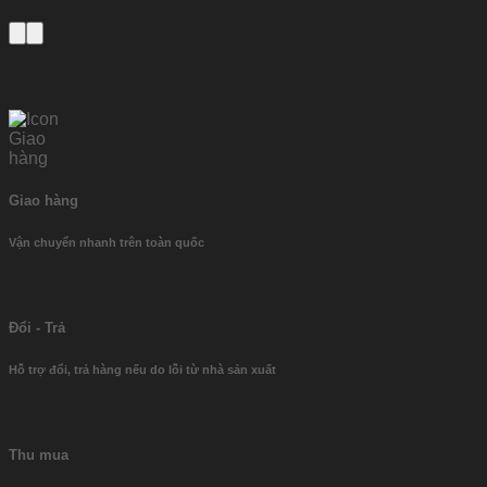
Giao hàng
Vận chuyển nhanh trên toàn quốc
Đổi - Trả
Hỗ trợ đổi, trả hàng nếu do lỗi từ nhà sản xuất
Thu mua