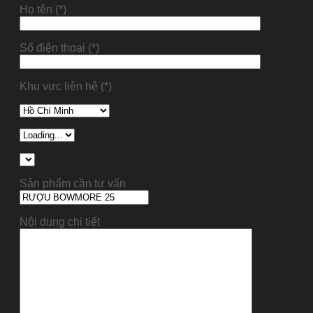
Họ tên (*)
Số điện thoại (*)
Khu vực liên hệ (*)
Sản phẩm cần tư vấn
Nội dung chi tiết