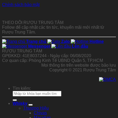
Chính sách bảo mật
THEO DÕI RƯỢU TRUNG TÂM
Follow để cập nhật các tin tức, khuyến mãi mới nhất từ
Rượu Trung Tâm.
Trang chủ
Zalo
Hotline
Messenger
Lên đầu
RƯỢU TRUNG TÂM
GPĐKKD: 41E8037244 - Ngày cấp: 06/08/2020
Cơ quan cấp: Phòng Kinh Tế UBND Quận 5, TP.HCM
Mọi thông tin trên website được bảo lưu
Copyright © 2021 Rượu Trung Tâm
Tìm kiếm:
Whisky
Thương Hiệu
Chivas
Macallan