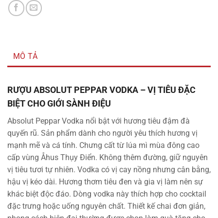
MÔ TẢ
RƯỢU ABSOLUT PEPPAR VODKA – VỊ TIÊU ĐẶC
BIỆT CHO GIỚI SÀNH ĐIỆU
Absolut Peppar Vodka nổi bật với hương tiêu đậm đà
quyến rũ. Sản phẩm dành cho người yêu thích hương vị
mạnh mẽ và cá tính. Chưng cất từ lúa mì mùa đông cao
cấp vùng Åhus Thụy Điển. Không thêm đường, giữ nguyên
vị tiêu tươi tự nhiên. Vodka có vị cay nồng nhưng cân bằng,
hậu vị kéo dài. Hương thơm tiêu đen và gia vị làm nên sự
khác biệt độc đáo. Dòng vodka này thích hợp cho cocktail
đặc trưng hoặc uống nguyên chất. Thiết kế chai đơn giản,