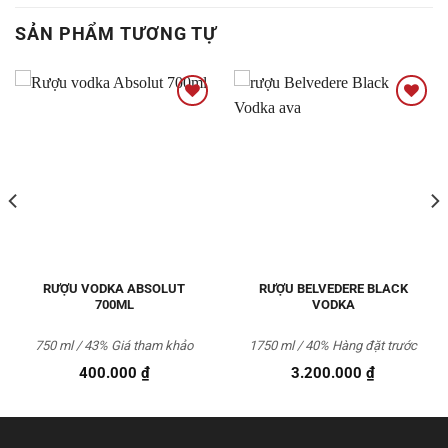
SẢN PHẨM TƯƠNG TỰ
Thêm
Thêm
vào
vào
Yêu
Yêu
thích
thích
RƯỢU VODKA ABSOLUT
RƯỢU BELVEDERE BLACK
700ML
VODKA
750 ml / 43%
Giá tham khảo
1750 ml / 40% Hàng đặt trước
400.000
₫
3.200.000
₫