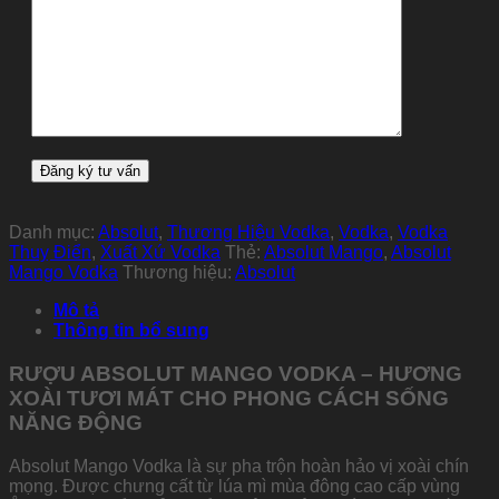
Danh mục:
Absolut
,
Thương Hiệu Vodka
,
Vodka
,
Vodka
Thuỵ Điển
,
Xuất Xứ Vodka
Thẻ:
Absolut Mango
,
Absolut
Mango Vodka
Thương hiệu:
Absolut
Mô tả
Thông tin bổ sung
RƯỢU ABSOLUT MANGO VODKA – HƯƠNG
XOÀI TƯƠI MÁT CHO PHONG CÁCH SỐNG
NĂNG ĐỘNG
Absolut Mango Vodka là sự pha trộn hoàn hảo vị xoài chín
mọng. Được chưng cất từ lúa mì mùa đông cao cấp vùng