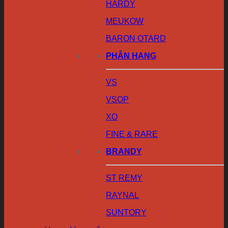
HARDY
MEUKOW
BARON OTARD
PHÂN HẠNG
VS
VSOP
XO
FINE & RARE
BRANDY
ST REMY
RAYNAL
SUNTORY