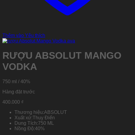
Thêm vào Yêu thích
RƯỢU ABSOLUT MANGO
VODKA
750 ml / 40%
Hàng đặt trước
400.000
₫
Thương hiệu:
ABSOLUT
Xuất xứ:
Thuỵ Điển
Dung Tích:
750 ML
Nồng Độ:
40%