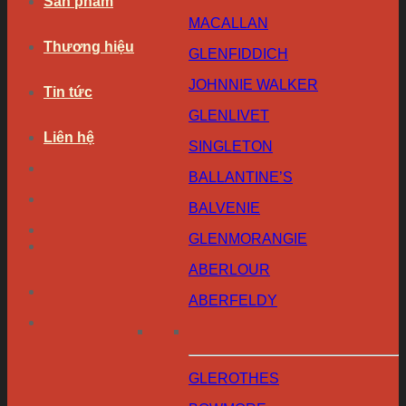
Sản phẩm
MACALLAN
Thương hiệu
GLENFIDDICH
JOHNNIE WALKER
Tin tức
GLENLIVET
Liên hệ
SINGLETON
BALLANTINE’S
BALVENIE
GLENMORANGIE
ABERLOUR
ABERFELDY
GLEROTHES