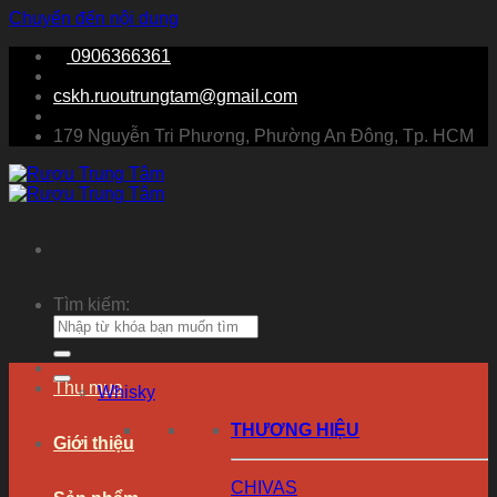
Chuyển đến nội dung
0906366361
cskh.ruoutrungtam@gmail.com
179 Nguyễn Tri Phương, Phường An Đông, Tp. HCM
Tìm kiếm:
Thu mua
Whisky
THƯƠNG HIỆU
Giới thiệu
CHIVAS