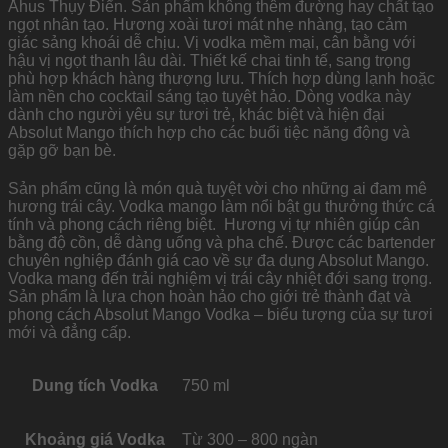
Åhus Thụy Điển. Sản phẩm không thêm đường hay chất tạo
ngọt nhân tạo. Hương xoài tươi mát nhẹ nhàng, tạo cảm
giác sảng khoái dễ chịu. Vị vodka mềm mại, cân bằng với
hậu vị ngọt thanh lâu dài. Thiết kế chai tinh tế, sang trọng
phù hợp khách hàng thượng lưu. Thích hợp dùng lạnh hoặc
làm nền cho cocktail sáng tạo tuyệt hảo. Dòng vodka này
dành cho người yêu sự tươi trẻ, khác biệt và hiện đại
Absolut Mango thích hợp cho các buổi tiệc năng động và
gặp gỡ bạn bè.
Sản phẩm cũng là món quà tuyệt vời cho những ai đam mê
hương trái cây. Vodka mango làm nổi bật gu thưởng thức cá
tính và phong cách riêng biệt. Hương vị tự nhiên giúp cân
bằng độ cồn, dễ dàng uống và pha chế. Được các bartender
chuyên nghiệp đánh giá cao về sự đa dụng Absolut Mango.
Vodka mang đến trải nghiệm vị trái cây nhiệt đới sang trọng.
Sản phẩm là lựa chọn hoàn hảo cho giới trẻ thành đạt và
phong cách Absolut Mango Vodka – biểu tượng của sự tươi
mới và đẳng cấp.
Dung tích Vodka
750 ml
Khoảng giá Vodka
Từ 300 – 800 ngàn