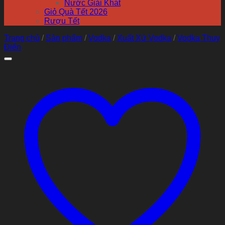
Nước Giải Khát
Giỏ Quà Tết 2026
Rượu Tết
Trang chủ
/
Sản phẩm
/
Vodka
/
Xuất Xứ Vodka
/
Vodka Thuỵ
Điển