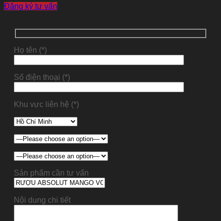
Đăng ký tư vấn
Họ tên (*)
Số điện thoại (*)
Khu vực liên hệ (*)
Sản phẩm cần tư vấn
Nội dung chi tiết