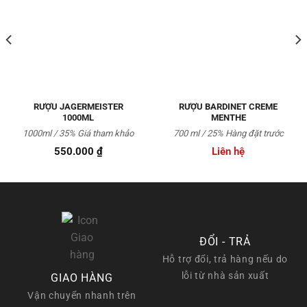
Thêm
Thêm
vào
vào
Yêu
Yêu
thích
thích
RƯỢU JAGERMEISTER
RƯỢU BARDINET CREME
1000ML
MENTHE
1000ml / 35%
Giá tham khảo
700 ml / 25%
Hàng đặt trước
550.000
₫
Liên hệ
ĐỔI - TRẢ
Hỗ trợ đổi, trả hàng nếu do
lỗi từ nhà sản xuất
GIAO HÀNG
Vận chuyển nhanh trên