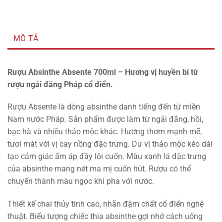
MÔ TẢ
Rượu Absinthe Absente 700ml – Hương vị huyền bí từ
rượu ngải đắng Pháp cổ điển.
Rượu Absente là dòng absinthe danh tiếng đến từ miền
Nam nước Pháp. Sản phẩm được làm từ ngải đắng, hồi,
bạc hà và nhiều thảo mộc khác. Hương thơm mạnh mẽ,
tươi mát với vị cay nồng đặc trưng. Dư vị thảo mộc kéo dài
tạo cảm giác ấm áp đầy lôi cuốn. Màu xanh lá đặc trưng
của absinthe mang nét ma mị cuốn hút. Rượu có thể
chuyển thành màu ngọc khi pha với nước.
Thiết kế chai thủy tinh cao, nhãn đậm chất cổ điển nghệ
thuật. Biểu tượng chiếc thìa absinthe gợi nhớ cách uống