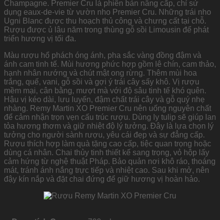
Champagne. Premier Cru là phiên bản nâng cấp, chỉ sử
dụng eaux-de-vie từ vườn nho Premier Cru. Những trái nho
Ugni Blanc được thu hoạch thủ công và chưng cất tại chỗ.
Rượu được ủ lâu năm trong thùng gỗ sồi Limousin để phát
triển hương vị tối đa.
Màu rượu hổ phách óng ánh, pha sắc vàng đồng đậm và
ánh cam tinh tế. Mùi hương phức hợp gồm lê chín, cam thảo,
hạnh nhân nướng và chút mật ong rừng. Thêm mùi hoa
trắng, quế, vani, gỗ sồi và gợi ý trái cây sấy khô. Vị rượu
mềm mại, cân bằng, mượt mà với độ sâu tinh tế khó quên.
Hậu vị kéo dài, lưu luyến, đậm chất trái cây và gỗ quý nhẹ
nhàng. Remy Martin XO Premier Cru nên uống nguyên chất
để cảm nhận trọn vẹn cấu trúc rượu. Dùng ly tulip sẽ giúp lan
tỏa hương thơm và giữ nhiệt độ lý tưởng. Đây là lựa chọn lý
tưởng cho người sành rượu, yêu cái đẹp và sự đẳng cấp.
Rượu thích hợp làm quà tặng cao cấp, tiệc quan trọng hoặc
dùng cá nhân. Chai thủy tinh thiết kế sang trọng, vỏ hộp lấy
cảm hứng từ nghệ thuật Pháp. Bảo quản nơi khô ráo, thoáng
mát, tránh ánh nắng trực tiếp và nhiệt cao. Sau khi mở, nên
đậy kín nắp và đặt chai đứng để giữ hương vị hoàn hảo.