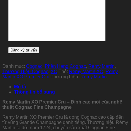
Danh mục:
Cognac
,
Phân Hạng Cognac
,
Remy Martin
,
Thương Hiệu Cognac
,
XO
Thẻ:
Remy Martin XO
,
Remy
Martin XO Premier Cru
Thương hiệu:
Remy Martin
Mô tả
Thông tin bổ sung
Remy Martin XO Premier Cru – Đỉnh cao mới của nghệ
thuật Cognac Fine Champagne
Remy Martin XO Premier Cru là dòng Cognac cao cấp đến
từ vùng Grande Champagne danh tiếng. Thương hiệu Rémy
Martin ra đời năm 1724, chuyên sản xuất Cognac Fine