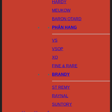
HARDY
MEUKOW
BARON OTARD
PHÂN HẠNG
VS
VSOP
XO
FINE & RARE
BRANDY
ST REMY
RAYNAL
SUNTORY