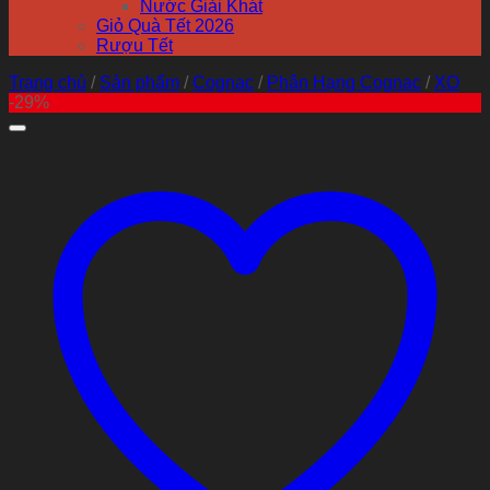
Nước Giải Khát
Giỏ Quà Tết 2026
Rượu Tết
Trang chủ
/
Sản phẩm
/
Cognac
/
Phân Hạng Cognac
/
XO
-29%