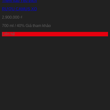
Thêm vào Yêu thích
RƯỢU CAMUS XO
2.900.000
₫
700 ml / 40% Giá tham khảo
Liên hệ