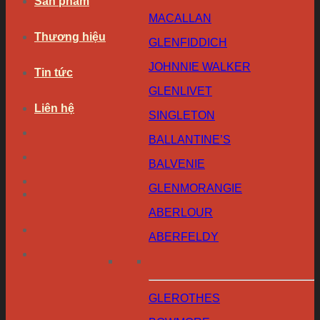
Sản phẩm
MACALLAN
Thương hiệu
GLENFIDDICH
JOHNNIE WALKER
Tin tức
GLENLIVET
Liên hệ
SINGLETON
BALLANTINE’S
BALVENIE
GLENMORANGIE
ABERLOUR
ABERFELDY
GLEROTHES