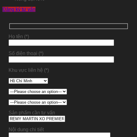
Đăng ký tư vấn
Họ tên (*)
Số điện thoại (*)
Khu vực liên hệ (*)
Sản phẩm cần tư vấn
Nội dung chi tiết