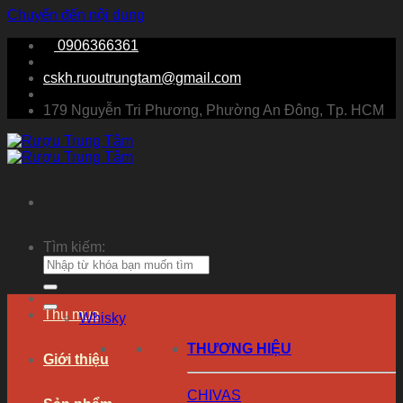
Chuyển đến nội dung
0906366361
cskh.ruoutrungtam@gmail.com
179 Nguyễn Tri Phương, Phường An Đông, Tp. HCM
Tìm kiếm:
Thu mua
Whisky
THƯƠNG HIỆU
Giới thiệu
CHIVAS