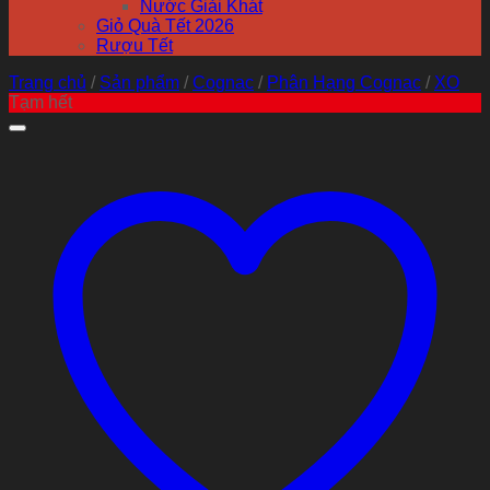
Nước Giải Khát
Giỏ Quà Tết 2026
Rượu Tết
Trang chủ
/
Sản phẩm
/
Cognac
/
Phân Hạng Cognac
/
XO
Tạm hết