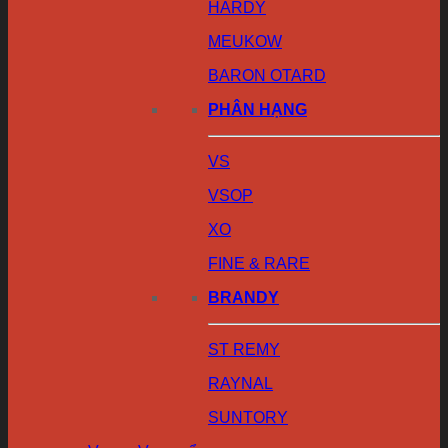
HARDY
MEUKOW
BARON OTARD
PHÂN HẠNG
VS
VSOP
XO
FINE & RARE
BRANDY
ST REMY
RAYNAL
SUNTORY