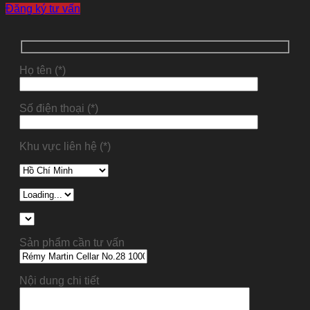
Đăng ký tư vấn
Họ tên (*)
Số điện thoại (*)
Khu vực liên hệ (*)
Sản phẩm cần tư vấn
Nội dung chi tiết