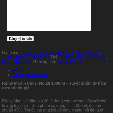
Danh mục:
Cognac
,
Phân Hạng Cognac
,
Remy Martin
,
Thương Hiệu Cognac
,
XO
Thẻ:
Rémy Martin Cellar No.28
,
Remy Martin XO
Thương hiệu:
Remy Martin
Mô tả
Thông tin bổ sung
Rémy Martin Cellar No.28 1000ml – Tuyệt phẩm từ hầm
rượu danh giá
Rémy Martin Cellar No.28 là dòng cognac cao cấp với chất
lượng tuyệt vời. Sản phẩm có dung tích 1000ml, độ cồn
chuẩn 40%. Thuộc thương hiệu Rémy Martin nổi tiếng từ