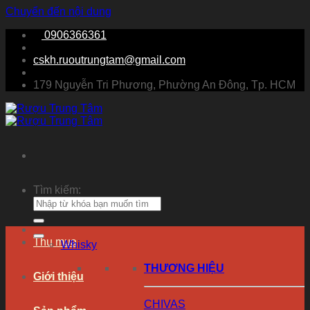
Chuyển đến nội dung
0906366361
cskh.ruoutrungtam@gmail.com
179 Nguyễn Tri Phương, Phường An Đông, Tp. HCM
Tìm kiếm:
Thu mua
Whisky
THƯƠNG HIỆU
Giới thiệu
CHIVAS