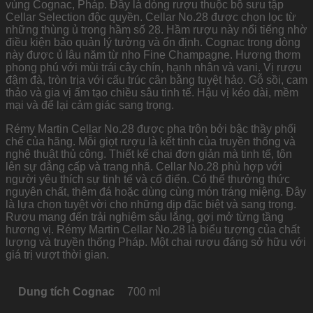
vùng Cognac, Pháp. Đây là dòng rượu thuộc bộ sưu tập
Cellar Selection độc quyền. Cellar No.28 được chọn lọc từ
những thùng ủ trong hầm số 28. Hầm rượu này nổi tiếng nhờ
điều kiện bảo quản lý tưởng và ổn định. Cognac trong dòng
này được ủ lâu năm từ nho Fine Champagne. Hương thơm
phong phú với mùi trái cây chín, hạnh nhân và vani. Vị rượu
đậm đà, tròn trịa với cấu trúc cân bằng tuyệt hảo. Gỗ sồi, cam
thảo và gia vị ấm tạo chiều sâu tinh tế. Hậu vị kéo dài, mềm
mại và để lại cảm giác sang trọng.
Rémy Martin Cellar No.28 được pha trộn bởi bậc thầy phối
chế của hãng. Mỗi giọt rượu là kết tinh của truyền thống và
nghệ thuật thủ công. Thiết kế chai đơn giản mà tinh tế, tôn
lên sự đẳng cấp và trang nhã. Cellar No.28 phù hợp với
người yêu thích sự tinh tế và cổ điển. Có thể thưởng thức
nguyên chất, thêm đá hoặc dùng cùng món tráng miệng. Đây
là lựa chọn tuyệt vời cho những dịp đặc biệt và sang trọng.
Rượu mang đến trải nghiệm sâu lắng, gợi mở từng tầng
hương vị. Rémy Martin Cellar No.28 là biểu tượng của chất
lượng và truyền thống Pháp. Một chai rượu đáng sở hữu với
giá trị vượt thời gian.
Dung tích Cognac
700 ml