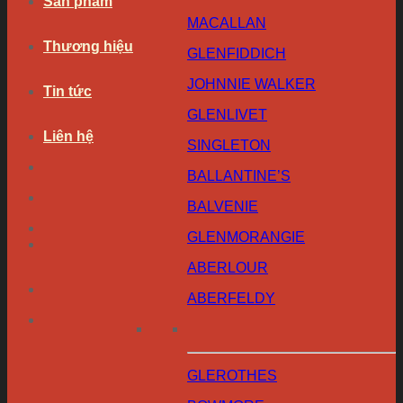
Sản phẩm
MACALLAN
Thương hiệu
GLENFIDDICH
JOHNNIE WALKER
Tin tức
GLENLIVET
Liên hệ
SINGLETON
BALLANTINE’S
BALVENIE
GLENMORANGIE
ABERLOUR
ABERFELDY
GLEROTHES