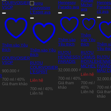
Thêm
Thêm vào
vào Yêu
Yêu thích
thích
Thêm v
Thêm vào Yêu
Yêu thí
thích
Thêm vào Yêu
RƯỢU
RƯỢU
thích
HENNESSY
CAMUS
RƯỢU
COURVOISIER
PARADIS
ROYALE
HENNE
VSOP
RƯỢU
MICHEL
PARAD
COURVOISIER
32.000.000
₫
MẪU C
900.000
₫
L’ESPRIT
Liên hệ
R
700 ml / 40%
32.000
700 ml / 40%
Liên hệ
Giá tham
700 ml /
Giá tham khảo
khảo
40%
700 ml 
700 ml / 40%
Liên hệ
Giá tha
Liên hệ
khảo