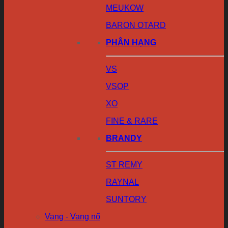
MEUKOW
BARON OTARD
PHÂN HẠNG
VS
VSOP
XO
FINE & RARE
BRANDY
ST REMY
RAYNAL
SUNTORY
Vang - Vang nổ