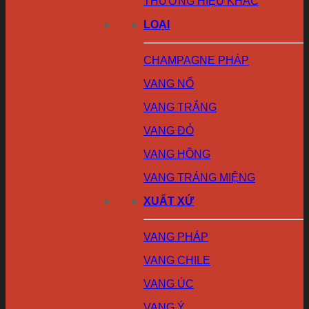
THƯƠNG HIỆU KHÁC
LOẠI
CHAMPAGNE PHÁP
VANG NỔ
VANG TRẮNG
VANG ĐỎ
VANG HỒNG
VANG TRÁNG MIỆNG
XUẤT XỨ
VANG PHÁP
VANG CHILE
VANG ÚC
VANG Ý