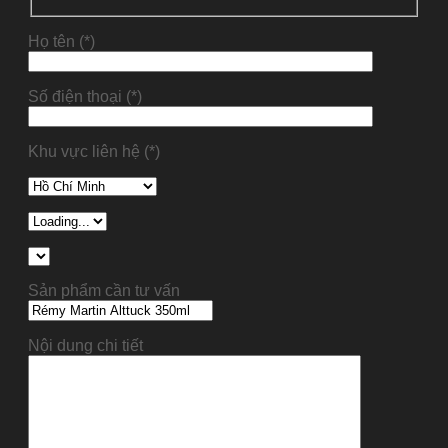
Họ tên (*)
Số điện thoại (*)
Khu vực liên hệ (*)
Sản phẩm cần tư vấn
Nội dung chi tiết