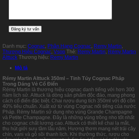
Danh mục:
Cognac
,
Phân Hạng Cognac
,
Remy Martin
,
Thương Hiệu Cognac
,
Vsop
Thẻ:
Remy Martin
,
Rémy Martin
Alttuck
Thương hiệu:
Remy Martin
Mô tả
Rémy Martin Alttuck 350ml – Tinh Túy Cognac Pháp
Trong Dáng Vẻ Cổ Điển
Rémy Martin là thương hiệu cognac danh tiếng với hơn 300
năm lịch sử. Alttuck là dòng sản phẩm độc đáo, mang phong
cách cổ điển đặc biệt. Chai rượu dung tích 350ml với độ cồn
40% tiêu chuẩn. Xuất xứ từ vùng Cognac nổi tiếng của nước
Pháp. Rémy Martin sử dụng nho vùng Grande Champagne
và Petite Champagne. Đây là những vùng trồng nho tốt nhất
cho cognac chất lượng cao. Alttuck có thiết kế chai lạ mắt,
thu hút giới sưu tầm lâu năm. Hương thơm mang nét trái cây
chín, vani và gỗ sồi thanh lịch. Khi thưởng thức, rượu cho