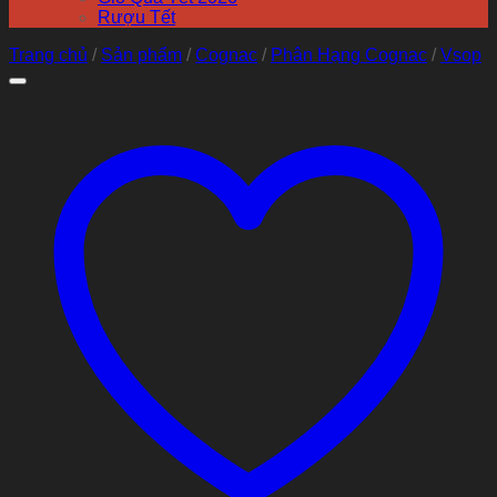
Rượu Tết
Trang chủ
/
Sản phẩm
/
Cognac
/
Phân Hạng Cognac
/
Vsop