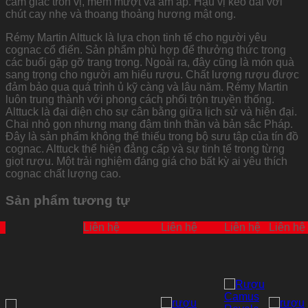
cảm giác tròn vị, mềm mượt và ấm áp. Hậu vị kéo dài với
chút cay nhẹ và thoang thoảng hương mật ong.
Rémy Martin Alttuck là lựa chọn tinh tế cho người yêu
cognac cổ điển. Sản phẩm phù hợp để thưởng thức trong
các buổi gặp gỡ trang trọng. Ngoài ra, đây cũng là món quà
sang trọng cho người am hiểu rượu. Chất lượng rượu được
đảm bảo qua quá trình ủ kỹ càng và lâu năm. Rémy Martin
luôn trung thành với phong cách phối trộn truyền thống.
Alttuck là đại diện cho sự cân bằng giữa lịch sử và hiện đại.
Chai nhỏ gọn nhưng mang đậm tinh thần và bản sắc Pháp.
Đây là sản phẩm không thể thiếu trong bộ sưu tập của tín đồ
cognac. Alttuck thể hiện đẳng cấp và sự tinh tế trong từng
giọt rượu. Một trải nghiệm đáng giá cho bất kỳ ai yêu thích
cognac chất lượng cao.
Sản phẩm tương tự
Liên hệ
Liên hệ
Liên hệ
Liên hệ