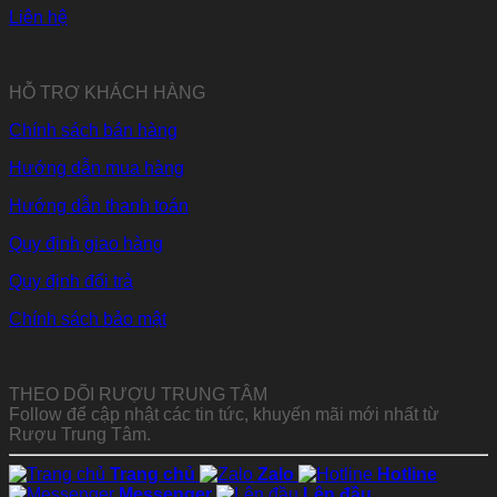
Liên hệ
HỖ TRỢ KHÁCH HÀNG
Chính sách bán hàng
Hướng dẫn mua hàng
Hướng dẫn thanh toán
Quy định giao hàng
Quy định đổi trả
Chính sách bảo mật
THEO DÕI RƯỢU TRUNG TÂM
Follow để cập nhật các tin tức, khuyến mãi mới nhất từ
Rượu Trung Tâm.
Trang chủ
Zalo
Hotline
Messenger
Lên đầu