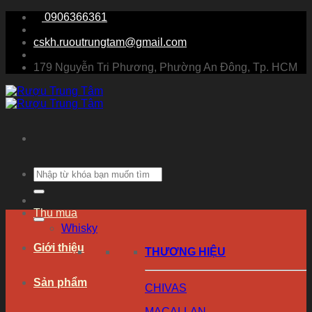
Chuyển
0906366361
đến
nội
cskh.ruoutrungtam@gmail.com
dung
179 Nguyễn Tri Phương, Phường An Đông, Tp. HCM
Tìm
kiếm:
Thu mua
Whisky
Giới thiệu
THƯƠNG HIỆU
Sản phẩm
CHIVAS
MACALLAN