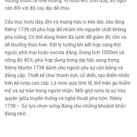
hương thuốc lá nhẹ nhàng. Vị rượu êm, tròn đầy, độ ngọt
cân đối với độ cay dịu dễ chịu.
Cấu trúc rượu dày, ấm và mang hậu vị kéo dài, sâu lắng.
Rémy 1738 rất phù hợp để nhâm nhi nguyên chất không
pha loãng. Có thể dùng thêm đá lạnh để giảm độ cồn và
dễ thưởng thức hơn. Rất lý tưởng khi kết hợp cùng thịt
nguội, phô mai hoặc socola đắng. Dung tích 1000ml và
nồng độ 40%, phù hợp dùng trong dịp tiệc sang trọng.
Rémy Martin 1738 dành cho người yêu sự cân bằng và
đẳng cấp. Thiết kế chai thanh lịch, cổ điển, tạo điểm nhấn
trên kệ rượu cao cấp. Là món quà tinh tế, thể hiện gu thẩm
mỹ và sự trân trọng người nhận. Mỗi giọt rượu là sự hòa
quyện giữa truyền thống và nghệ thuật pha trộn. Rémy
1738 – Sự lựa chọn xứng đáng cho những khoảnh khắc
đáng nhớ.