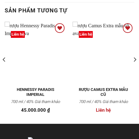
SẢN PHẨM TƯƠNG TỰ
Liên hệ
Liên hệ
Thêm
Thêm
vào
vào
Yêu
Yêu
thích
thích
HENNESSY PARADIS
RƯỢU CAMUS EXTRA MẪU
IMPERIAL
CŨ
700 ml / 40% Giá tham khảo
700 ml / 40%
Giá tham khảo
45.000.000
₫
Liên hệ