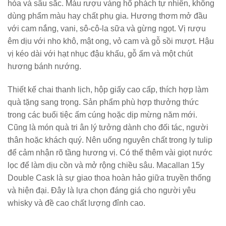
hòa và sâu sắc. Màu rượu vàng hổ phách tự nhiên, không
dùng phẩm màu hay chất phụ gia. Hương thơm mở đầu
với cam nắng, vani, sô-cô-la sữa và gừng ngọt. Vị rượu
êm dịu với nho khô, mật ong, vỏ cam và gỗ sồi mượt. Hậu
vị kéo dài với hạt nhục đậu khấu, gỗ ấm và một chút
hương bánh nướng.
Thiết kế chai thanh lịch, hộp giấy cao cấp, thích hợp làm
quà tặng sang trọng. Sản phẩm phù hợp thưởng thức
trong các buổi tiệc ấm cúng hoặc dịp mừng năm mới.
Cũng là món quà tri ân lý tưởng dành cho đối tác, người
thân hoặc khách quý. Nên uống nguyên chất trong ly tulip
để cảm nhận rõ tầng hương vị. Có thể thêm vài giọt nước
lọc để làm dịu cồn và mở rộng chiều sâu. Macallan 15y
Double Cask là sự giao thoa hoàn hảo giữa truyền thống
và hiện đại. Đây là lựa chọn đáng giá cho người yêu
whisky và đề cao chất lượng đỉnh cao.