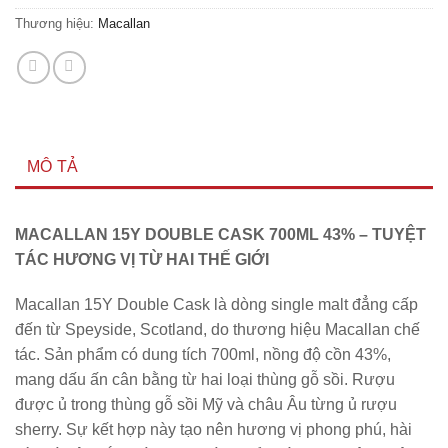
Thương hiệu:
Macallan
MÔ TẢ
MACALLAN 15Y DOUBLE CASK 700ML 43% – TUYỆT
TÁC HƯƠNG VỊ TỪ HAI THẾ GIỚI
Macallan 15Y Double Cask là dòng single malt đẳng cấp
đến từ Speyside, Scotland, do thương hiệu Macallan chế
tác. Sản phẩm có dung tích 700ml, nồng độ cồn 43%,
mang dấu ấn cân bằng từ hai loại thùng gỗ sồi. Rượu
được ủ trong thùng gỗ sồi Mỹ và châu Âu từng ủ rượu
sherry. Sự kết hợp này tạo nên hương vị phong phú, hài