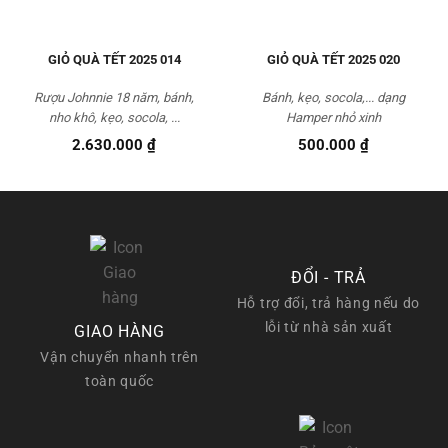
GIỎ QUÀ TẾT 2025 014
GIỎ QUÀ TẾT 2025 020
Rượu Johnnie 18 năm, bánh,
Bánh, kẹo, socola,... dạng
nho khô, kẹo, socola, ...
Hamper nhỏ xinh
2.630.000
₫
500.000
₫
ĐỔI - TRẢ
Hỗ trợ đổi, trả hàng nếu do
lỗi từ nhà sản xuất
GIAO HÀNG
Vận chuyển nhanh trên
toàn quốc