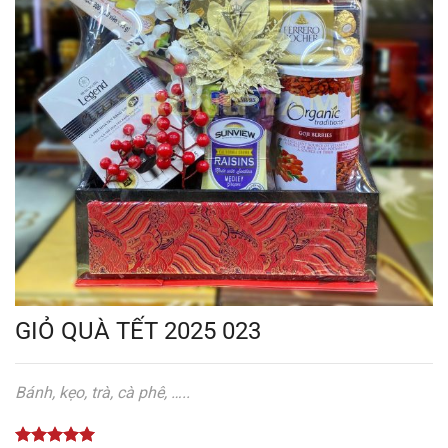
GIỎ QUÀ TẾT 2025 023
Bánh, kẹo, trà, cà phê, …..