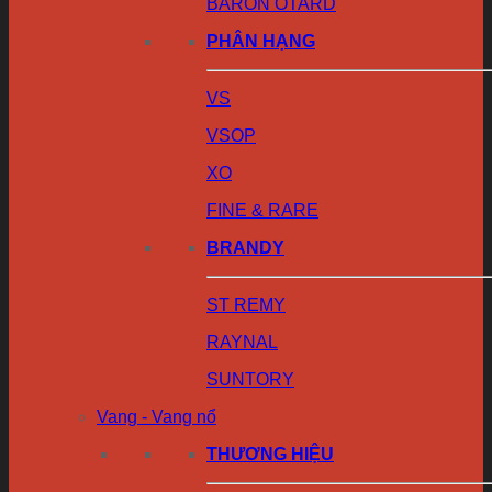
BARON OTARD
PHÂN HẠNG
VS
VSOP
XO
FINE & RARE
BRANDY
ST REMY
RAYNAL
SUNTORY
Vang - Vang nổ
THƯƠNG HIỆU