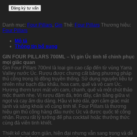
Danh mục:
Four Pillars
,
Gin
Thẻ:
Four Pillars
Thương hiệu:
Four Pillars
Mô tả
Thông tin bổ sung
GIN FOUR PILLARS 700ML – Vị gin Úc tinh tế chinh phục
mọi giác quan
Gin Four Pillars 700ml là loại gin cao cấp đến từ vùng Yarra
Valley nước Úc. Rượu được chưng cất bằng phương pháp
thủ công trong lò đồng truyền thống. Sử dụng nguyên liệu tự
nhiên như bạch đậu khấu, hoa cam, quế và vỏ cam Úc.
Hương thơm tươi mát với cam, chanh, quế và một chút thảo
mộc thanh nhẹ. Vị rượu đậm đà, tròn đầy, cân bằng giữa vị
ngọt và cay ấm dịu dàng. Hậu vị kéo dài, gợi cảm giác mát
lạnh và sảng khoái vô cùng tinh tế. Four Pillars là thương
hiệu gin thủ công hàng đầu nước Úc và được quốc tế công
nhận. Rượu rất lý tưởng để pha cocktail hoặc thưởng thức
cùng đá viên tinh khiết.
Thiết kế chai đơn giản, hiện đại nhưng vẫn sang trọng và dễ