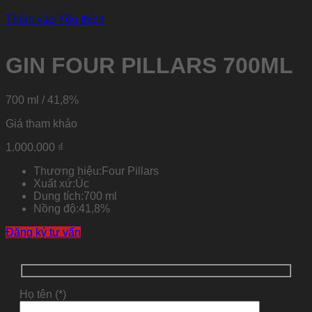
Thêm vào Yêu thích
GIN FOUR PILLARS 700ML
700 ml / 41,8%
Giá tham khảo
1.000.000
₫
Thương hiệu:
Four Pillars
Xuất xứ:
Úc
Dung tích:
700 ml
Nồng độ:
41,8%
Đăng ký tư vấn
Họ tên (*)