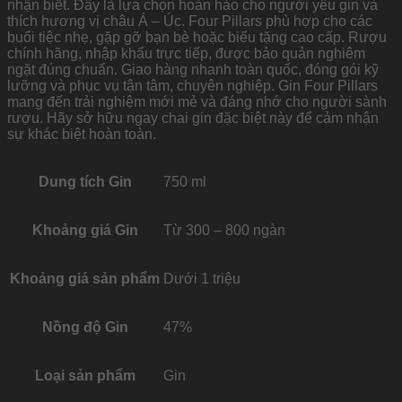
nhận biết. Đây là lựa chọn hoàn hảo cho người yêu gin và
thích hương vị châu Á – Úc. Four Pillars phù hợp cho các
buổi tiệc nhẹ, gặp gỡ bạn bè hoặc biếu tặng cao cấp. Rượu
chính hãng, nhập khẩu trực tiếp, được bảo quản nghiêm
ngặt đúng chuẩn. Giao hàng nhanh toàn quốc, đóng gói kỹ
lưỡng và phục vụ tận tâm, chuyên nghiệp. Gin Four Pillars
mang đến trải nghiệm mới mẻ và đáng nhớ cho người sành
rượu. Hãy sở hữu ngay chai gin đặc biệt này để cảm nhận
sự khác biệt hoàn toàn.
Dung tích Gin
750 ml
Khoảng giá Gin
Từ 300 – 800 ngàn
Khoảng giá sản phẩm
Dưới 1 triệu
Nồng độ Gin
47%
Loại sản phẩm
Gin