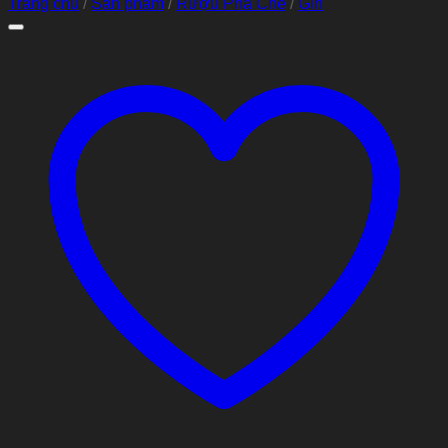
Trang chủ
/
Sản phẩm
/
Rượu Pha Chế
/
Gin