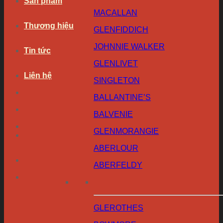
Sản phẩm
MACALLAN
Thương hiệu
GLENFIDDICH
JOHNNIE WALKER
Tin tức
GLENLIVET
Liên hệ
SINGLETON
BALLANTINE’S
BALVENIE
GLENMORANGIE
ABERLOUR
ABERFELDY
GLEROTHES