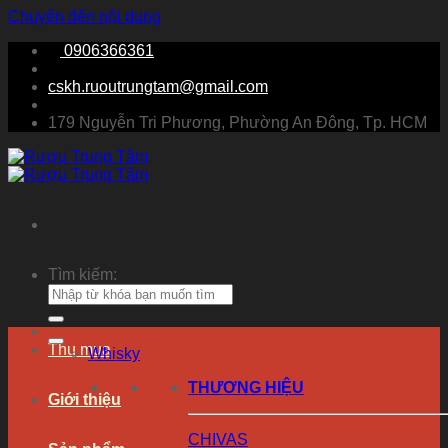
Chuyển đến nội dung
0906366361
cskh.ruoutrungtam@gmail.com
179 Nguyễn Tri Phương, Phường An Đông, Tp. HCM
Tìm kiếm:
Thu mua
Whisky
THƯƠNG HIỆU
Giới thiệu
CHIVAS