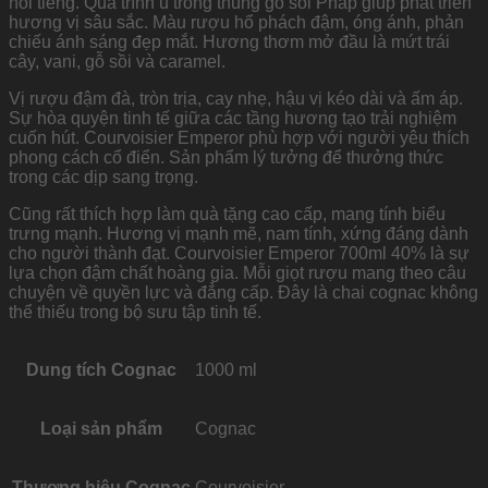
nổi tiếng. Quá trình ủ trong thùng gỗ sồi Pháp giúp phát triển
hương vị sâu sắc. Màu rượu hổ phách đậm, óng ánh, phản
chiếu ánh sáng đẹp mắt. Hương thơm mở đầu là mứt trái
cây, vani, gỗ sồi và caramel.
Vị rượu đậm đà, tròn trịa, cay nhẹ, hậu vị kéo dài và ấm áp.
Sự hòa quyện tinh tế giữa các tầng hương tạo trải nghiệm
cuốn hút. Courvoisier Emperor phù hợp với người yêu thích
phong cách cổ điển. Sản phẩm lý tưởng để thưởng thức
trong các dịp sang trọng.
Cũng rất thích hợp làm quà tặng cao cấp, mang tính biểu
trưng mạnh. Hương vị mạnh mẽ, nam tính, xứng đáng dành
cho người thành đạt. Courvoisier Emperor 700ml 40% là sự
lựa chọn đậm chất hoàng gia. Mỗi giọt rượu mang theo câu
chuyện về quyền lực và đẳng cấp. Đây là chai cognac không
thể thiếu trong bộ sưu tập tinh tế.
Dung tích Cognac
1000 ml
Loại sản phẩm
Cognac
Thương hiệu Cognac
Courvoisier