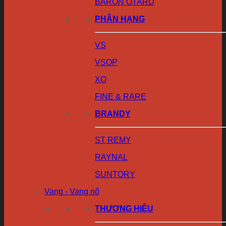
BARON OTARD
PHÂN HẠNG
VS
VSOP
XO
FINE & RARE
BRANDY
ST REMY
RAYNAL
SUNTORY
Vang - Vang nổ
THƯƠNG HIỆU