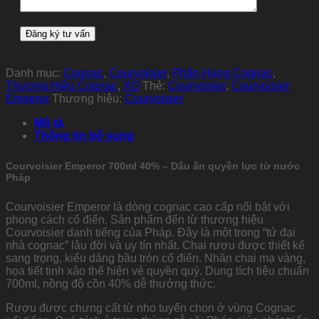
Danh mục:
Cognac
,
Courvoisier
,
Phân Hạng Cognac
,
Thương Hiệu Cognac
,
XO
Thẻ:
Courvoisier
,
Courvoisier
Emperor
Thương hiệu:
Courvoisier
Mô tả
Thông tin bổ sung
Courvoisier Emperor 700ml 40% – Dấu ấn quyền lực từ nước
Pháp
Courvoisier Emperor là dòng cognac cao cấp nổi bật với
phong cách cổ điển. Sản phẩm đến từ thương hiệu
Courvoisier danh tiếng của Pháp. Đây là một trong “tứ đại
nhà cognac” lâu đời và uy tín nhất. Chai rượu được thiết kế
sang trọng, kiểu dáng bầu tròn cổ điển. Nhãn chai mạ vàng,
họa tiết tinh xảo thể hiện vẻ quyền quý. Dung tích tiêu chuẩn
700ml, nồng độ cồn 40% dễ thưởng thức.
Rượu được chưng cất từ nho tuyển chọn ở vùng Cognac