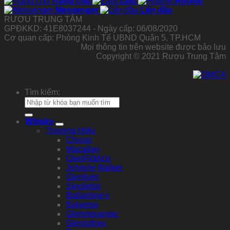
Trang chủ
Zalo
Hotline
Messenger
Lên đầu
RƯỢU TRUNG TÂM
GPĐKKD: 41E8037244 - Ngày cấp: 06/08/2020
Cơ quan cấp: Phòng Kinh Tế UBND Quận 5, TP.HCM
Mọi thông tin trên website được bảo lưu
Copyright © 2021 Rượu Trung Tâm
Tìm kiếm:
Whisky
Thương Hiệu
Chivas
Macallan
GlenFiddich
Johnnie Walker
Glenlivet
Singleton
Ballantine’s
Balvenie
Glenmorangie
Glenrothes