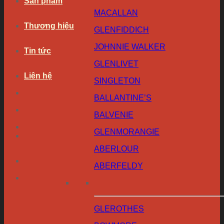
Sản phẩm
MACALLAN
Thương hiệu
GLENFIDDICH
JOHNNIE WALKER
Tin tức
GLENLIVET
Liên hệ
SINGLETON
BALLANTINE’S
BALVENIE
GLENMORANGIE
ABERLOUR
ABERFELDY
GLEROTHES