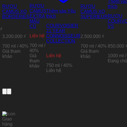
Thêm và
RƯỢU
RƯỢU
RƯỢU
thích
CAMUS
Thêm vào Yêu
CAMUS XO
CAMUS XO
EXTRA
thích
RƯỢU
BORDERIES
SUPERIEUR
MẪU
COURVO
COURVOISIER
CŨ
VS
₫
21 YEAR
Liên hệ
CONNOISSEUR
3.200.000
₫
2.500.000
₫
COLLECTION
700 ml /
700 ml / 40%
700 ml / 40%
850.000
40%
Giá tham
Giá tham
Giá
Liên hệ
1000 ml 
khảo
khảo
tham
Đang ch
750 ml / 40%
khảo
Liên hệ