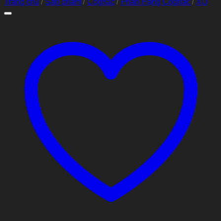
Trang chủ
/
Sản phẩm
/
Cognac
/
Phân Hạng Cognac
/
XO