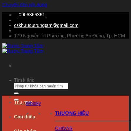
Chuyển đến nội dung
0906366361
cskh.ruoutrungtam@gmail.com
179 Nguyễn Tri Phương, Phường An Đông, Tp. HCM
Tìm kiếm:
Thu mua
Whisky
THƯƠNG HIỆU
Giới thiệu
CHIVAS