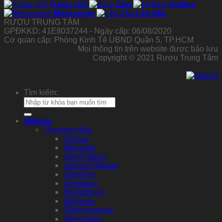
Trang chủ
Zalo
Hotline
Messenger
Lên đầu
RƯỢU TRUNG TÂM
GPĐKKD: 41E8037244 - Ngày cấp: 06/08/2020
Cơ quan cấp: Phòng Kinh Tế UBND Quận 5, TP.HCM
Mọi thông tin trên website được bảo lưu
Copyright © 2021 Rượu Trung Tâm
Tìm kiếm:
Whisky
Thương Hiệu
Chivas
Macallan
GlenFiddich
Johnnie Walker
Glenlivet
Singleton
Ballantine’s
Balvenie
Glenmorangie
Glenrothes