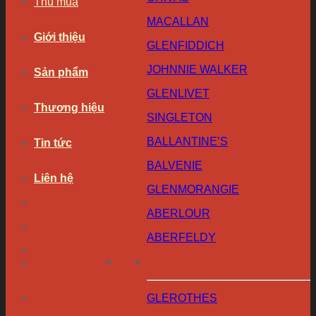
Thu mua
MACALLAN
Giới thiệu
GLENFIDDICH
JOHNNIE WALKER
Sản phẩm
GLENLIVET
Thương hiệu
SINGLETON
BALLANTINE’S
Tin tức
BALVENIE
Liên hệ
GLENMORANGIE
ABERLOUR
ABERFELDY
GLEROTHES