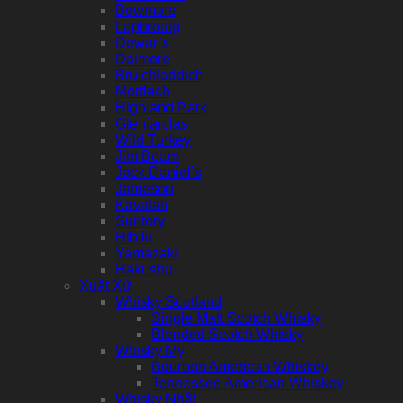
Bowmore
Laphroaig
Dewar’s
Dalmore
Bruichladdich
Mortlach
Highland Park
Glenfarclas
Wild Turkey
Jim Beam
Jack Daniel’s
Jameson
Kavalan
Suntory
Hibiki
Yamazaki
Hakushu
Xuất Xứ
Whisky Scotland
Single Malt Scotch Whisky
Blended Scotch Whisky
Whisky Mỹ
Bourbon American Whiskey
Tennessee American Whiskey
Whisky Nhật