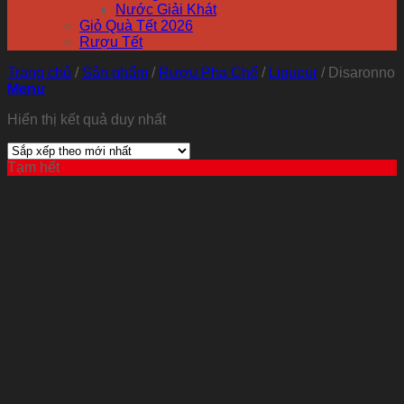
Nước Giải Khát
Giỏ Quà Tết 2026
Rượu Tết
Trang chủ
/
Sản phẩm
/
Rượu Pha Chế
/
Liqueur
/
Disaronno
Menu
Hiển thị kết quả duy nhất
Tạm hết