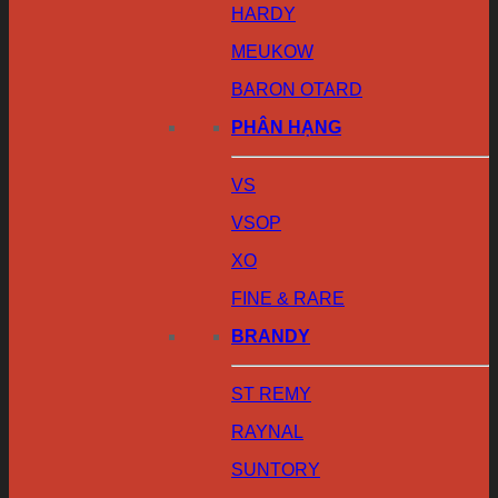
HARDY
MEUKOW
BARON OTARD
PHÂN HẠNG
VS
VSOP
XO
FINE & RARE
BRANDY
ST REMY
RAYNAL
SUNTORY