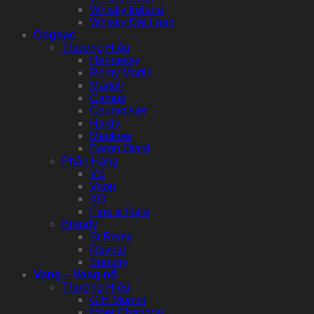
Whisky Ireland
Whisky Đài Loan
Cognac
Thương Hiệu
Hennessy
Remy Martin
Martell
Camus
Courvoisier
Hardy
Meukow
Baron Otard
Phân Hạng
VS
Vsop
XO
Fine & Rare
Brandy
St Remy
Raynal
Suntory
Vang – Vang nổ
Thương Hiệu
G.H Mumm
Moet Chandon