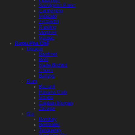
Sauvignon Blanc
Carmenere
Moscato
Zinfandel
Riesling
Viognier
Malbec
Rượu Pha Chế
Liqueur
Bardinet
Bols
Marie Brizard
Choya
Baileys
Rum
Bacardi
Havana Club
Malibu
Captain Morgan
Zacapa
Gin
Bombay
Beefeater
Tanqueray