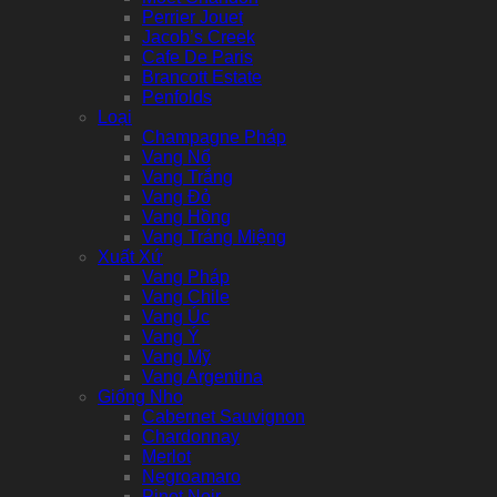
Perrier Jouet
Jacob’s Creek
Cafe De Paris
Brancott Estate
Penfolds
Loại
Champagne Pháp
Vang Nổ
Vang Trắng
Vang Đỏ
Vang Hồng
Vang Tráng Miệng
Xuất Xứ
Vang Pháp
Vang Chile
Vang Úc
Vang Ý
Vang Mỹ
Vang Argentina
Giống Nho
Cabernet Sauvignon
Chardonnay
Merlot
Negroamaro
Pinot Noir