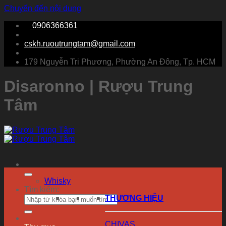
Chuyển đến nội dung
0906366361
cskh.ruoutrungtam@gmail.com
179 Nguyễn Tri Phương, Phường An Đông, Tp. HCM
Disaronno | Rượu Trung
Tâm
Whisky
Tìm kiếm:
THƯƠNG HIỆU
CHIVAS